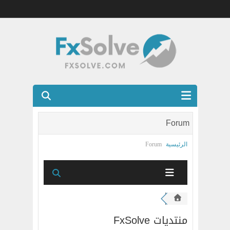
شركات الفوركس المرخصه
Forum
العضويه الذهبيه VIP
الرئيسية
Forum
كتب
اتصل بنا
منتديات FxSolve