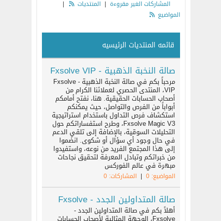
المشاركات الغير مقروءة
|
المنتديات
|
المواضيع
قائمه المنتديات الرئيسيه
صالة النخبة الذهبية - Fxsolve VIP
مرحباً بكم في صالة النخبة الذهبية - Fxsolve
VIP، المنتدى الحصري لعملائنا الكرام من
أصحاب الحسابات الحقيقية. هنا، نفتح أمامكم
أبواباً من الفرص والتواصل، حيث يمكنكم
استكشاف فرص التداول باستخدام استراتيجية
Fxsolve Magic V3، وطرح استفساراتكم حول
التحليلات السوقية، بالإضافة إلى تلقي الدعم
في حال وجود أي سؤال أو شكوى. انضموا
إلى هذا المجتمع الفريد من نوعه، واستفيدوا
من خبراتكم وتبادل المعرفة لتحقيق نجاحات
مبهرة في عالم الفوركس
المواضيع: 0
|
المشاركات: 0
صالة المتداولين الجدد - Fxsolve
أهلاً بكم في صالة المتداولين الجدد -
Fxsolve، الوجهة المثالية لأصحاب الحسابات