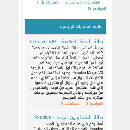
المشاركات الغير مقروءة
|
المنتديات
|
المواضيع
قائمه المنتديات الرئيسيه
صالة النخبة الذهبية - Fxsolve VIP
مرحباً بكم في صالة النخبة الذهبية - Fxsolve
VIP، المنتدى الحصري لعملائنا الكرام من
أصحاب الحسابات الحقيقية. هنا، نفتح أمامكم
أبواباً من الفرص والتواصل، حيث يمكنكم
استكشاف فرص التداول باستخدام استراتيجية
Fxsolve Magic V3، وطرح استفساراتكم حول
التحليلات السوقية، بالإضافة إلى تلقي الدعم
في حال وجود أي سؤال أو شكوى. انضموا
إلى هذا المجتمع الفريد من نوعه، واستفيدوا
من خبراتكم وتبادل المعرفة لتحقيق نجاحات
مبهرة في عالم الفوركس
المواضيع: 0
|
المشاركات: 0
صالة المتداولين الجدد - Fxsolve
أهلاً بكم في صالة المتداولين الجدد -
Fxsolve، الوجهة المثالية لأصحاب الحسابات