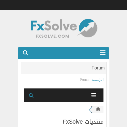
شركات الفوركس المرخصه
Forum
العضويه الذهبيه VIP
الرئيسية
Forum
كتب
اتصل بنا
منتديات FxSolve