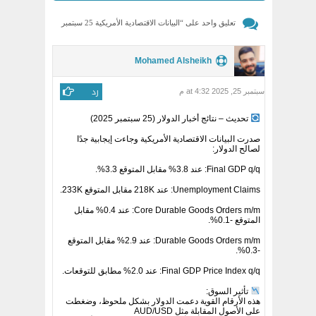
تعليق واحد على “
البيانات الاقتصادية الأمريكية 25 سبتمبر
2025 – ما تأثيرها على الدولار؟
”
Mohamed Alsheikh
رد
سبتمبر 25, 2025 at 4:32 م
تحديث – نتائج أخبار الدولار (25 سبتمبر 2025)
صدرت البيانات الاقتصادية الأمريكية وجاءت إيجابية جدًا
لصالح الدولار:
Final GDP q/q: عند 3.8% مقابل المتوقع 3.3%.
Unemployment Claims: عند 218K مقابل المتوقع 233K.
Core Durable Goods Orders m/m: عند 0.4% مقابل
المتوقع -0.1%.
Durable Goods Orders m/m: عند 2.9% مقابل المتوقع
-0.3%.
Final GDP Price Index q/q: عند 2.0% مطابق للتوقعات.
تأثير السوق:
هذه الأرقام القوية دعمت الدولار بشكل ملحوظ، وضغطت
على الأصول المقابلة مثل AUD/USD