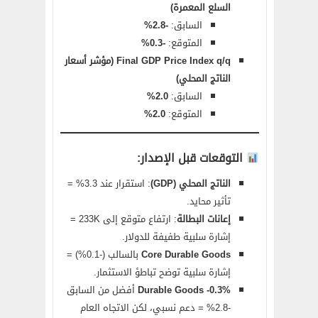
السلع المعمرة)
السابق:
-2.8%
المتوقع:
-0.3%
Final GDP Price Index q/q (مؤشر أسعار
الناتج المحلي)
السابق:
2.0%
المتوقع:
2.0%
التوقعات قبل الإصدار:
الناتج المحلي (GDP)
: استقرار عند 3.3% =
تأثير محايد.
إعانات البطالة
: ارتفاع متوقع إلى 233K =
إشارة سلبية طفيفة للدولار.
Core Durable Goods
بالسالب (-0.1%) =
إشارة سلبية توضح تباطؤ الاستثمار.
Durable Goods -0.3%
أفضل من السابق
-2.8% = دعم نسبي، لكن الاتجاه العام