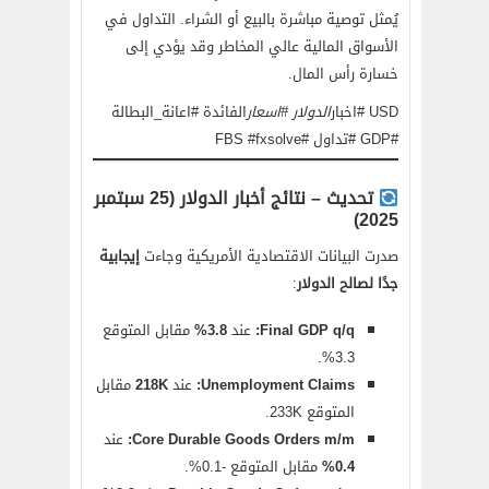
يُمثل توصية مباشرة بالبيع أو الشراء. التداول في
الأسواق المالية عالي المخاطر وقد يؤدي إلى
خسارة رأس المال.
USD #اخبار
الدولار #اسعار
الفائدة #اعانة_البطالة
#GDP #تداول #FBS #fxsolve
تحديث – نتائج أخبار الدولار (25 سبتمبر
2025)
صدرت البيانات الاقتصادية الأمريكية وجاءت
إيجابية
جدًا لصالح الدولار
:
Final GDP q/q:
عند
3.8%
مقابل المتوقع
3.3%.
Unemployment Claims:
عند
218K
مقابل
المتوقع 233K.
Core Durable Goods Orders m/m:
عند
0.4%
مقابل المتوقع -0.1%.