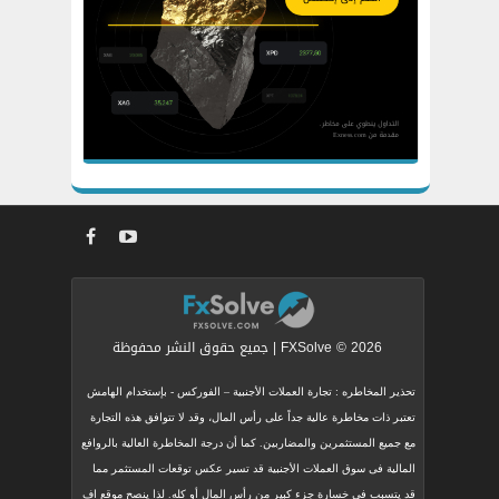
FXSolve © 2026 | جميع حقوق النشر محفوظة
تحذير المخاطره : تجارة العملات الأجنبية – الفوركس - بإستخدام الهامش
تعتبر ذات مخاطرة عالية جداً على رأس المال، وقد لا تتوافق هذه التجارة
مع جميع المستثمرين والمضاربين. كما أن درجة المخاطرة العالية بالروافع
المالية فى سوق العملات الأجنبية قد تسير عكس توقعات المستثمر مما
قد يتسبب في خسارة جزء كبير من رأس المال أو كله. لذا ينصح موقع اف