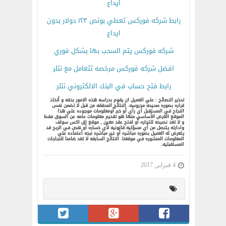
ايداع
رابط شركه فوركس تعطي بونص ١٢٣ دولار بدون
ايداع
شركه فوركس يتم السحب بها بشكل فوري
افضل شركه فوركس مرخصه تتعامل مع نتلر
رابط فتح حساب في البنك الالكتروني نتلر
تحذير النصائح : علي العميل ان يقوم بدراسه هذه الامور بدقه و أتخاذ
قراره بصوره صحيحه مدروسه. النتائج المحققه من قبل لا تضمن نفس
النجاح في المستقبل أي رأي أو خبر أومعلومات موجوده علي هذا
الموقع الغرض الأساسي منها هو تقديم معلومات عامه عن السوق فقط
و لا تعد نصيحه للتجاره أو لفتح عقد معين , موقع اق اكس سولف
وادارته يتنصل من أي مسؤليه قانونيه لأي خساره أو نقص في الربح قد
يتعرض له العميل بصوره مباشره أو غير مباشره نبجه أعتماده علي
المعلومات المنشوره في موقعنا. النتائج السابقه لا تعد ضامنا للنجاجات
المستقبليه.
4 فبراير, 2017