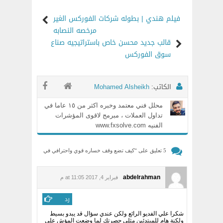
فيلم هندي | بطوله شركات الفوركس الغير
مرخصه النصابه
قالب جديد محسن خاص باستراتيجيه صناع
سوق الفوركس
الكاتب:
Mohamed Alsheikh
محلل فني معتمد وخبره اكثر من ١٥ عاما في
تداول العملات ، مبرمج لاقوى المؤشرات
الفنيه www.fxsolve.com
5 تعليق على “
كيف تضع وقف خساره قوي واحترافي في
الفوركس بدون اي مؤشرات – درس للمستوى المتقدم
”
abdelrahman
فبراير 4, 2017 at 11:05 م
رد
شكرا علي الفديو الرائع ولكن عندي سؤال قد يبدو بسيط
ولكنة هام للمبتدئىن مثلي حصرتك لما وضعت المؤش علي