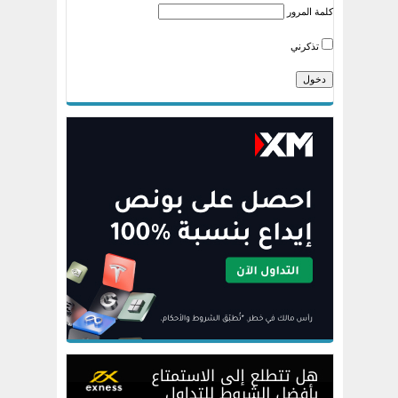
كلمة المرور
تذكرني