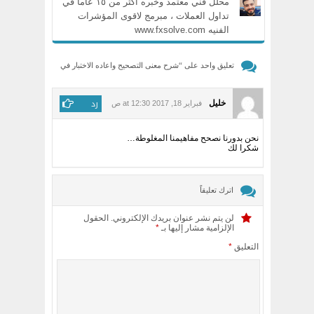
محلل فني معتمد وخبره اكثر من ١٥ عاما في
تداول العملات ، مبرمج لاقوى المؤشرات
الفنيه www.fxsolve.com
تعليق واحد على “
شرح معنى التصحيح واعاده الاختبار في
الفوركس بكل بساطه
”
رد
خليل
فبراير 18, 2017 at 12:30 ص
نحن بدورنا نصحح مفاهيمنا المغلوطة…
شكرا لك
اترك تعليقاً
لن يتم نشر عنوان بريدك الإلكتروني.
الحقول
الإلزامية مشار إليها بـ
*
التعليق
*