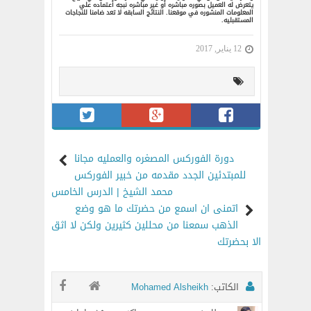
يتعرض له العميل بصوره مباشره أو غير مباشره نبجه أعتماده علي
المعلومات المنشوره في موقعنا. النتائج السابقه لا تعد ضامنا للنجاجات
المستقبليه.
12 يناير, 2017
دورة الفوركس المصغره والعمليه مجانا
للمبتدئين الجدد مقدمه من خبير الفوركس
محمد الشيخ | الدرس الخامس
اتمنى ان اسمع من حضرتك ما هو وضع
الذهب سمعنا من محللين كثيرين ولكن لا اثق
الا بحضرتك
الكاتب:
Mohamed Alsheikh