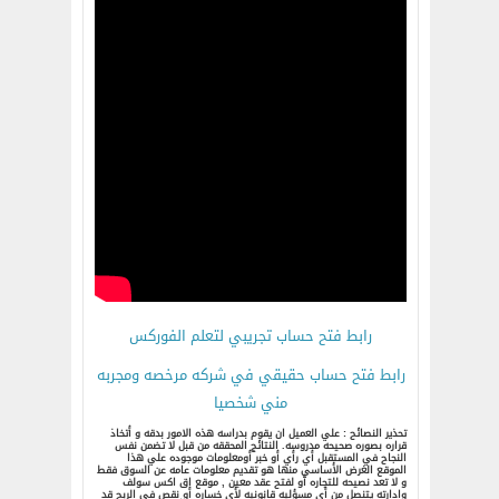
رابط فتح حساب تجريبي لتعلم الفوركس
رابط فتح حساب حقيقي في شركه مرخصه ومجربه
مني شخصيا
تحذير النصائح : علي العميل ان يقوم بدراسه هذه الامور بدقه و أتخاذ
قراره بصوره صحيحه مدروسه. النتائج المحققه من قبل لا تضمن نفس
النجاح في المستقبل أي رأي أو خبر أومعلومات موجوده علي هذا
الموقع الغرض الأساسي منها هو تقديم معلومات عامه عن السوق فقط
و لا تعد نصيحه للتجاره أو لفتح عقد معين , موقع اق اكس سولف
وادارته يتنصل من أي مسؤليه قانونيه لأي خساره أو نقص في الربح قد