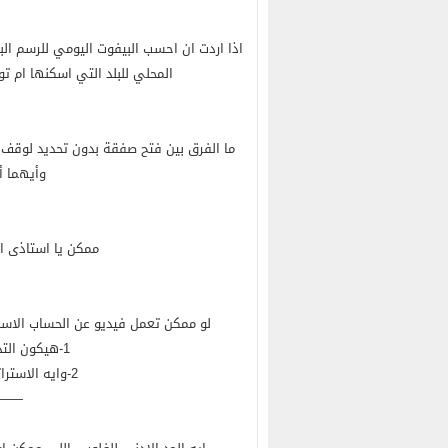
اذا اردت ان احسب البيفوت اليومي للرسم البي
المحلي للبلد التي اسكنها ام 
ما الفرق بين فتح صفقة بدون تحديد لوقف
وأيهما 
ممكن يا استاذى از
لو ممكن تعمل فيديو عن الحساب الاسلامى و
1-هيكون التداول مجدى ولا لا وياريت لو فى ارقام
2-وايه الاستراتيجيات ال ترجحها للحجم ده من التداول
——