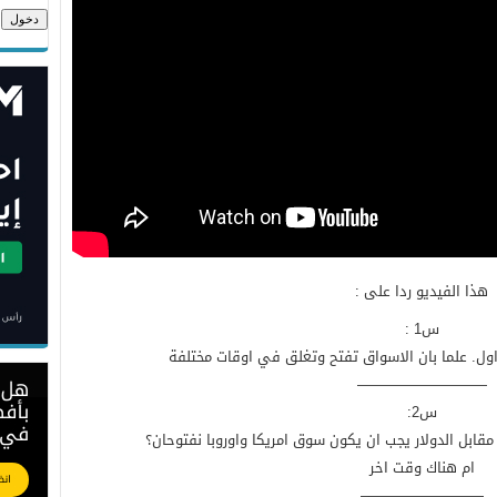
هذا الفيديو ردا على :
س1 :
اول. علما بان الاسواق تفتح وتغلق في اوقات مختلفة
—————————
س2:
 مقابل الدولار يجب ان يكون سوق امريكا واوروبا نفتوحان؟
ام هناك وقت اخر
————————–