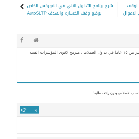
 لوقف
شرح برنامج التداول الالي في الفوركس الخاص
الاموال
بوضع وقف الخساره والهدف AutoSLTP
محلل فني معتمد وخبره اكثر من ١٥ عاما في تداول العملات ، مبرمج لاقوى المؤشرات الفنيه
ب الاسلامي بدون رافعه ماليه
”
رد