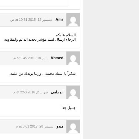
Amr
ديسمبر 12, 2015 at 10:31 ص
السلام عليكم
الرجاء ارسال لينك مؤشر تحديد الدعم ولمقاومة
Ahmed
يناير 10, 2016 at 5:45 م
شكراً يا استاذ محمد… وربنا يزيدك من علمه..
ابو رامي
فبراير 2, 2016 at 2:53 م
جميل جدا
ميدو
سبتمبر 28, 2017 at 3:01 م