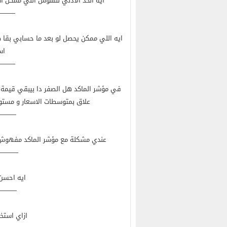
ايه الحد الادني للفلوس اللي ممكن استخ
———
ايه اللي ممكن يحصل لو بعد ما حسابي بقا
اس
———
في مؤشر الماكد هل الصفر دا بيبقي قيمة ثا
علاق بمتوسطات الاسعار و مستوي
——-
عندي مشكلة مع مؤشر الماكد مفهوش غ
———
ايه احسن
——–
ازاي استخد