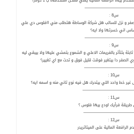
دم بيها الرافعة المالية يعني ممكن استخدمها ب 1 دولار؟
————————————
س8 :
 صفر و نزل للسالب هل شركة الوساطة هتطلب مني اافلوس دي علي
اس اني خسرتها ولا ايه؟
————————————
س9 :
بتة بتتأثر بالفريمات الاعلي و الشموع بتمشي عليها ولا بيبقي ليه
 الصفر دا بيتغير فوقت قليل فوق و تحت مع اي تغيير؟
—————————————
س10 :
ير خط واحد اللي بيتحرك هل فيه نوع تاني منه و اسمه ايه؟
—————————————
س11 :
 طريقة فرأيك اودع بيها فلوس ؟
—————————————
س12 :
م الرافعة المالية على الميتاتريدر