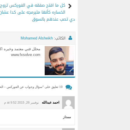
كل ما افتح صفقه في الفوركس تروح
الخساره كأنها متبرمجه على كدا عشان 
دي تصب عندهم بالسوق
الكاتب:
Mohamed Alsheikh
www.fxsolve.com
10 تعليق على “
سؤال وجواب عن الفوركس – الحسا
احمد عبدالله
نوفمبر 26, 2015 at 9:52 م
ممتاز