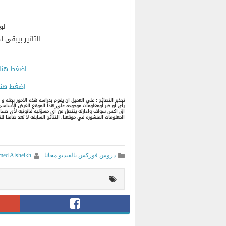
–
لو
التاثير بيبقى ل
–
اضغط هنا 
اضغط هنا 
تحذير النصائح : علي العميل ان يقوم بدراسه هذه الامور بدقه و
رأي أو خبر أومعلومات موجوده علي هذا الموقع الغرض الأساسي 
اق اكس سولف وادارته يتنصل من أي مسؤليه قانونيه لأي خساره 
المعلومات المنشوره في موقعنا. النتائج السابقه لا تعد ضامنا لل
دروس فوركس بالفيديو مجانا
ed Alsheikh