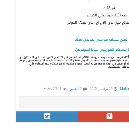
———————————
س13 :
 جت اخبار فى صالح الدولار
صالح مين فى الازواج اللى فيها الدولار
———————————
لفتح حساب فوركس تجريبي مجانا
للتتعلم الفوركس مجانا للمبتدئين
 أتخاذ قراره بصوره صحيحه مدروسه. النتائج المحققه من قبل لا تضمن نفس النجاح في المستقبل أي
منها هو تقديم معلومات عامه عن السوق فقط و لا تعد نصيحه للتجاره أو لفتح عقد معين , موقع
أو نقص في الربح قد يتعرض له العميل بصوره مباشره أو غير مباشره نبجه أعتماده علي
نجاجات المستقبليه.
Moham
25 نوفمبر, 2015
10 تعليق
2٬804 views