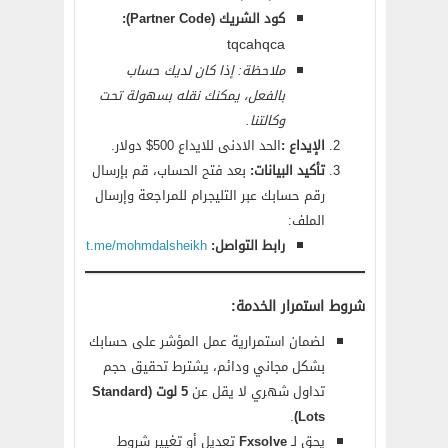
كود الشريك (Partner Code):
tqcahqca
ملاحظة: إذا كان لديك حساب
بالفعل، يمكنك نقله بسهولة تحت
وكالتنا.
الإيداع :
الحد الادنى للايداع 500$ دولار.
تأكيد البيانات:
بعد فتح الحساب، قم بإرسال
رقم حسابك عبر التليجرام للمراجعة وإرسال
الملف:
رابط التواصل:
t.me/mohmdalsheikh
شروط استمرار الخدمة:
لضمان استمرارية عمل المؤشر على حسابك
بشكل مجاني ودائم، يشترط تحقيق حجم
تداول شهري لا يقل عن
5 لوت (Standard
.
Lots)
يحق لـ
Fxsolve
تعديل أو تغيير شروط