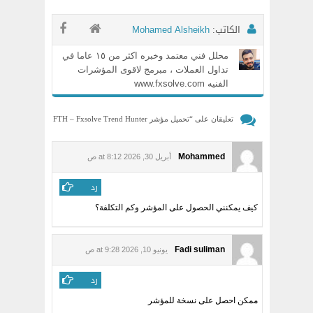
الكاتب:
Mohamed Alsheikh
محلل فني معتمد وخبره اكثر من ١٥ عاما في
تداول العملات ، مبرمج لاقوى المؤشرات
الفنيه www.fxsolve.com
تعليقان على “
تحميل مؤشر FTH – Fxsolve Trend Hunter
لمنصة MT5: دليلك الشامل لاحتراف اقتناص الاتجاهات
”
Mohammed
أبريل 30, 2026 at 8:12 ص
رد
كيف يمكنني الحصول على المؤشر وكم التكلفة؟
Fadi suliman
يونيو 10, 2026 at 9:28 ص
رد
ممكن احصل على نسخة للمؤشر