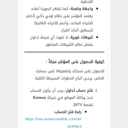
اللحظية.
واجهة واضحة:
كما تظهر الصورة أعلاه،
يعتمد المؤشر على نظام لوني ذكي (أخضر
للاتجاه الصاعد، وأحمر للاتجاه الهابط)
لتسهيل اتخاذ القرار.
تنبيهات فورية:
لا تفوت أي فرصة تداول
بفضل نظام التنبيهات المتطور.
كيفية الحصول على المؤشر مجاناً :
للحصول على نسختك وتفعيلها على حسابك
الخاص، يرجى اتباع الخطوات البسيطة التالية:
فتح حساب تداول:
يجب أن يكون الحساب
تحت وكالة الموقع في شركة
Exness
(منصة MT4).
رابط فتح الحساب:
https://one.exnessonelink.com/a/t
qcahqca