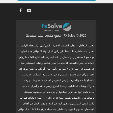
FXSolve © 2026 | جميع حقوق النشر محفوظة
تحذير المخاطره : تجارة العملات الأجنبية – الفوركس - بإستخدام الهامش
تعتبر ذات مخاطرة عالية جداً على رأس المال، وقد لا تتوافق هذه التجارة
مع جميع المستثمرين والمضاربين. كما أن درجة المخاطرة العالية بالروافع
المالية فى سوق العملات الأجنبية قد تسير عكس توقعات المستثمر مما
قد يتسبب في خسارة جزء كبير من رأس المال أو كله. لذا ينصح موقع اف
اكس سولف قبل دخولك واستثمارك في عالم سوق العملات - فوركس –
بالتسلح بالعلم والمعرفة وتوخي الحذر في أهداف استثماراتك، ودرجة
خبرتك، وتقبلك للمخاطرة في هذا السوق وعدم استثمار أموال أنت في
حاجة ماسة إليها وقد تؤثر خسارتها أو جزء منها على مستوى معيشتك
وحياتك تداول العملات يتضمن مجازفة في الربح والخسارة ولذلك فهو غير
ملائم لبعض المستثمرين. قبل البدء في التجارة يجب النظر في أهداف
الإستثمار، مستوى الخبرة والمخاطر. باستخدام موقع ƒxSolve ، فإنك توافق