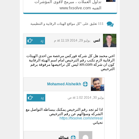
تداول العملات ، مبرمج لاقوى المؤشرات
الفنيه www.fxsolve.com
111 تعليق على “
كل مواقع الهيئات الرقابية و التنظيمية
المالية الخاصه بشركات الفوركس
”
رد
انس
يوليو 29, 2014 at 11:19 م
اخي محمد هل كل شركة فوركس مرخصة من احدى الهيئات
الرقابية لازم تكتب رقم الترخيص امام اسم الهيئة الرقابية
كون ان شركة xm.com ليس كل تراخيصها مرفوقة برقم
الترخيص
Mohamed Alsheikh
رد
يوليو 30, 2014 at 1:02 ص
اذا لم تجد رقم الترخيص يمكنك ببساطه التواصل مع
الشركه وسؤالهم عن رقم الترخيص
https://fxsolve.com/xmreal
تحياتي
عبدالله