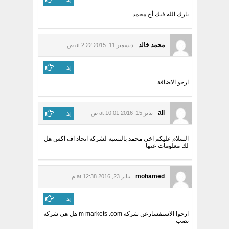
بارك الله فيك أخ محمد
محمد خالد
ديسمبر 11, 2015 at 2:22 ص
رد
ارجو الاضافة
رد
ali
يناير 15, 2016 at 10:01 ص
السلام عليكم اخي محمد بالنسبه لشركة اتحاد اف اكس هل
لك معلومات عنها
mohamed
يناير 23, 2016 at 12:38 م
رد
ارجوا الاستفسارعن شركه m markets .com هل هى شركه
نصب