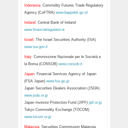
Indonesia:
Commidity Futures Trade Regulatory
Agency (CoFTRA)
www.bappebti.go.id
Ireland:
Central Bank of Ireland
www.financialregulator.ie
Israel:
The Israel Securities Authority (ISA)
www.isa.gov.il
Italy:
Commissione Nazionale per le Società e
la Borsa (CONSOB)
www.consob.it
Japan
: Financial Services Agency of Japan
(FSA Japan)
www.fsa.go.jp
Japan Securities Dealers Association (JSDA)
www.jsda.or.jp
Japan Investor Protection Fund (JIPF)
jipf.or.jp
Tokyo Commodity Exchange (TOCOM)
www.tocom.or.jp
Malaysia:
Securities Commission Malaysia