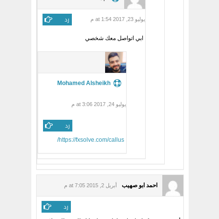
رد
يوليو 23, 2017 at 1:54 م
ابي اتواصل معك شخصي
Mohamed Alsheikh
يوليو 24, 2017 at 3:06 م
رد
https://fxsolve.com/callus/
احمد ابو صهيب
أبريل 2, 2015 at 7:05 م
رد