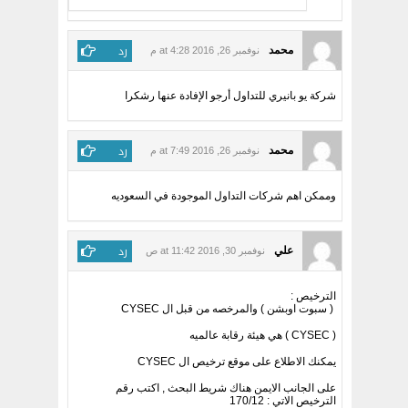
رد
محمد
نوفمبر 26, 2016 at 4:28 م
شركة يو بانيري للتداول أرجو الإفادة عنها رشكرا
رد
محمد
نوفمبر 26, 2016 at 7:49 م
وممكن اهم شركات التداول الموجودة في السعوديه
رد
علي
نوفمبر 30, 2016 at 11:42 ص
الترخيص :
( سبوت اوبشن ) والمرخصه من قبل ال CYSEC
( CYSEC ) هي هيئة رقابة عالميه
يمكنك الاطلاع على موقع ترخيص ال CYSEC
على الجانب الايمن هناك شريط البحث , اكتب رقم
الترخيص الاتي : 170/12