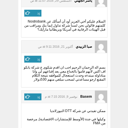
ياسر الجهني
أغسطس 29, 2016 at 11:07 ص
رد
السلام عليكم أخي العزيز أود أن أسألك عن Nostrobank
كلمتهم قالولي نحن لسنا شركة تداول إنما بنك ومراقب من
قبل الهيئات الرقابية في أمريكا وبريطانيا مارأيك؟
صبا الزبيدي
أكتوبر 21, 2016 at 9:11 ص
رد
بسم اله الرحمان الرحيم احب ان اقدم شكوى ع شركة بانكو
اف اكس لأنهم قاموا بالخداع معي بعد إقناعهم لي وانا
متاداوله مبتدءه وحدث استعجال للموافقه نتيجة الكلام
المقنع ارجو مساعدتي لسحب مبلغي منهم 530دولار
رد
Basem
نوفمبر 9, 2016 at 7:15 م
ممكن تفيدني عن شركة DTT النيوزلانديا
وكيلها في جدة (الأوسط للإستشارات الاقتصادية), مرخصة
من FMA