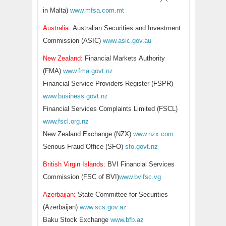
in Malta)
www.mfsa.com.mt
Australia:
Australian Securities and Investment
Commission (ASIC)
www.asic.gov.au
New Zealand:
Financial Markets Authority
(FMA)
www.fma.govt.nz
Financial Service Providers Register (FSPR)
www.business.govt.nz
Financial Services Complaints Limited (FSCL)
www.fscl.org.nz
New Zealand Exchange (NZX)
www.nzx.com
Serious Fraud Office (SFO)
sfo.govt.nz
British Virgin Islands:
BVI Financial Services
Commission (FSC of BVI)
www.bvifsc.vg
Azerbaijan:
State Committee for Securities
(Azerbaijan)
www.scs.gov.az
Baku Stock Exchange
www.bfb.az