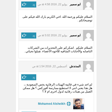
رد
ابو سمير
يوليو 22, 2016 at 4:58 ص
السلام عليكم ورحمة الله .اخي الكريم بارك الله فيكم على
توضيحاتكم .
رد
ابو سمير
يوليو 22, 2016 at 5:02 ص
السلام عليكم . اشكركم على التحذيرات من الشركات
الناصابه والأجابات الشافيه للأخوه الأعضاء. تقبلوا تحياتي .
المدندش
أغسطس 22, 2016 at 1:54 ص
رد
لم اجد شيء في قائمة الهيئات الرقابية يخص السعودية ،،
هل هذا يعني انني لا استطيع ممارسة أفوركس ؟ هل ممكن
العمل من هيئات رقابيه لدول اخرى ام لا ؟
Mohamed Alsheikh