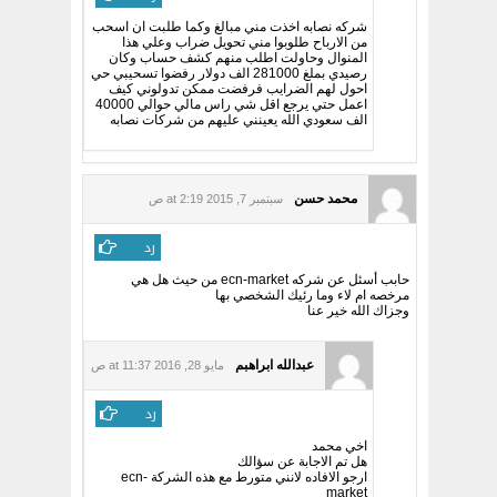
شركه نصابه اخذت مني مبالغ وكما طلبت ان اسحب
من الارباح طلوبوا مني تحويل ضراب وعلي هذا
المنوال وحاولت اطلب منهم كشف حساب وكان
رصيدي بملغ 281000 الف دولار رفضوا تسحيبي حي
احول لهم الضرايب فرفضت ممكن تدولوني كيف
اعمل حتي يرجع اقل شي راس مالي حوالي 40000
الف سعودي الله يعينني عليهم من شركات نصابه
محمد حسن
سبتمبر 7, 2015 at 2:19 ص
رد
حابب أسئل عن شركه ecn-market من حيث هل هي
مرخصه ام لاء وما رئيك الشخصي بها
وجزاك الله خير عنا
عبدالله ابراهبم
مايو 28, 2016 at 11:37 ص
رد
اخي محمد
هل تم الاجابة عن سؤالك
ارجو الافاده لانني متورط مع هذه الشركة ecn-
market