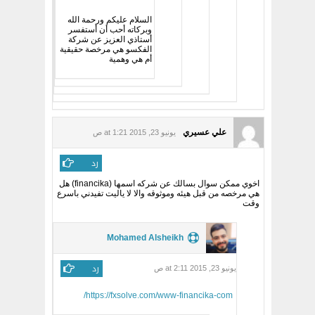
السلام عليكم ورحمة الله
وبركاته أحب أن أستفسر
أستاذي العزيز عن شركة
الفكسو هي مرخصة حقيقية
أم هي وهمية
علي عسيري
يونيو 23, 2015 at 1:21 ص
رد
اخوي ممكن سوال بسالك عن شركه اسمها (financika) هل
هي مرخصه من قبل هيئه وموثوقه والا لا ياليت تفيدني باسرع
وقت
Mohamed Alsheikh
رد
يونيو 23, 2015 at 2:11 ص
https://fxsolve.com/www-financika-com/