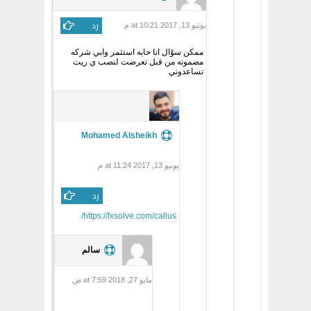
رد
يونيو 13, 2017 at 10:21 م
ممكن سوْال انا حابه استثمر وابي شركه
مضمونه من قبل تعرضت لنصب ي ريت
تساعدوني
Mohamed Alsheikh
يونيو 13, 2017 at 11:24 م
رد
https://fxsolve.com/callus/
سالم
مايو 27, 2018 at 7:59 ص