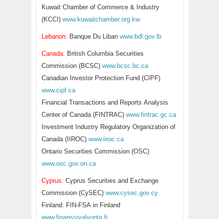
Kuwait Chamber of Commerce & Industry
(KCCI)
www.kuwaitchamber.org.kw
Lebanon:
Banque Du Liban
www.bdl.gov.lb
Canada:
British Columbia Securities
Commission (BCSC)
www.bcsc.bc.ca
Canadian Investor Protection Fund (CIPF)
www.cipf.ca
Financial Transactions and Reports Analysis
Center of Canada (FINTRAC)
www.fintrac.gc.ca
Investment Industry Regulatory Organization of
Canada (IIROC)
www.iiroc.ca
Ontario Securities Commission (OSC)
www.osc.gov.on.ca
Cyprus:
Cyprus Securities and Exchange
Commission (CySEC)
www.cysec.gov.cy
Finland: FIN-FSA in Finland
www.finanssivalvonta.fi