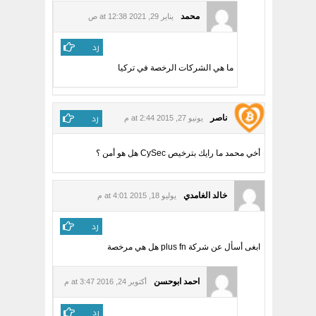
محمد
يناير 29, 2021 at 12:38 ص
رد
ما هي الشركات الرخصة في تركيا
رد
ناصر
يونيو 27, 2015 at 2:44 م
أخي محمد ما رايك بترخيص CySec هل هو أمن ؟
خالد الغامدي
يوليو 18, 2015 at 4:01 م
رد
ابغى أسأل عن شركة plus fn هل هي مرخصة
احمد ابوحسن
أكتوبر 24, 2016 at 3:47 م
رد