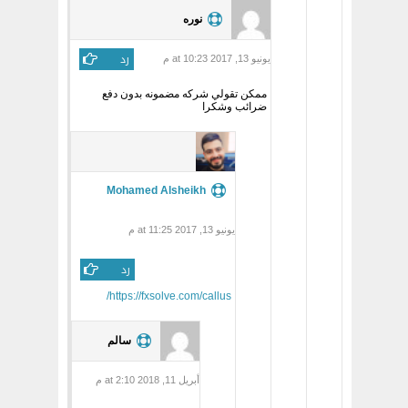
نوره
رد
يونيو 13, 2017 at 10:23 م
ممكن تقولي شركه مضمونه بدون دفع
ضرائب وشكرا
Mohamed Alsheikh
يونيو 13, 2017 at 11:25 م
رد
https://fxsolve.com/callus/
سالم
أبريل 11, 2018 at 2:10 م