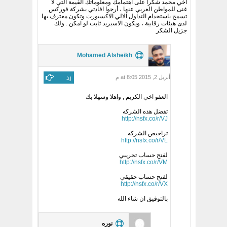
أخي محمد شكرا على اهتمامك ومعلوماتك القيمة التي لا
غنى للمواطن العربي عنها ، أرجوا افادتي بشركة فوركس
تسمح باستخدام التداول الالي الاكسبورت وتكون معترف بها
لدى هيئات رقابية ، ويكون الاسبريد ثابت لو امكن . ولك
جزيل الشكر
Mohamed Alsheikh
رد
أبريل 2, 2015 at 8:05 م
العفو اخي الكريم , واهلا وسهلا بك
تفضل هذه الشركه
http://nsfx.co/r/VJ
تراخيص الشركه
http://nsfx.co/r/VL
لفتح حساب تجريبي
http://nsfx.co/r/VM
لفتح حساب حقيقي
http://nsfx.co/r/VX
بالتوفيق ان شاء الله
نوره