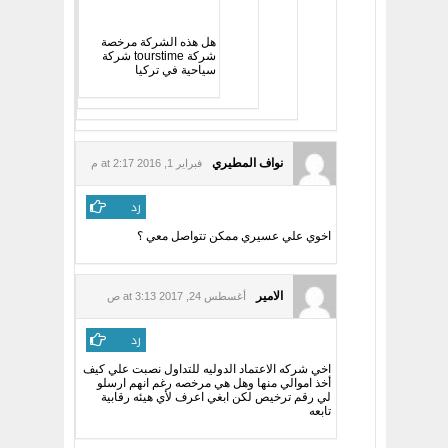
هل هذه الشركة مرخصة
شركة tourstime شركة
سياحية في تركيا
نواف المطيري
فبراير 1, 2016 at 2:17 م
رد
اخوي علي عسيري ممكن تتواصل معي ؟
الامير
أغسطس 24, 2017 at 3:13 ص
رد
اخي شركه الاعتماد الدوليه للتداول نصبت علي كيف
أخذ اموالي منها وهل هي مرخصه رغم انهم ارسلو
لي رقم ترخيص لكن ابغي اعرف لأي هيئه رقابية
تابعه