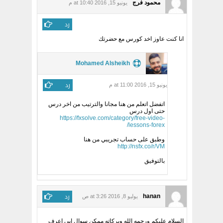
محمود فرج
يونيو 15, 2016 at 10:40 م
رد
انا كنت عاوز اخد كورس مع حضرتك
Mohamed Alsheikh
رد
يونيو 15, 2016 at 11:00 م
اتفضل اتعلم من هنا مجانا والترتيب من اخر درس
حتى اول درس
https://fxsolve.com/category/free-video-
lessons-forex/
وطبق على حساب تجريبي من هنا
http://nsfx.co/r/VM
بالتوفيق
رد
hanan
يوليو 8, 2016 at 3:26 ص
السلام عليكم ورحمه الله وبركاته ممكن سوال ابي اعرف