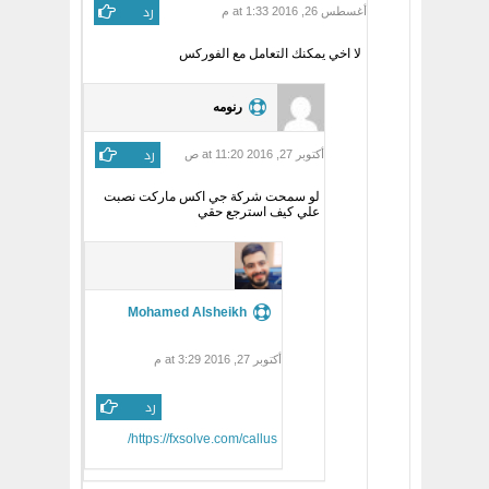
رد
أغسطس 26, 2016 at 1:33 م
لا اخي يمكنك التعامل مع الفوركس
رنومه
رد
أكتوبر 27, 2016 at 11:20 ص
لو سمحت شركة جي اكس ماركت نصبت
علي كيف استرجع حقي
Mohamed Alsheikh
أكتوبر 27, 2016 at 3:29 م
رد
https://fxsolve.com/callus/