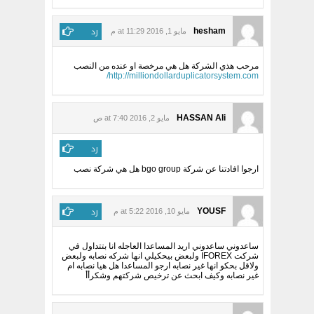
رد
hesham
مايو 1, 2016 at 11:29 م
مرحب هذي الشركة هل هي مرخصة او عنده من النصب
http://milliondollarduplicatorsystem.com/
HASSAN Ali
مايو 2, 2016 at 7:40 ص
رد
ارجوا افادتنا عن شركة bgo group هل هي شركة نصب
رد
YOUSF
مايو 10, 2016 at 5:22 م
ساعدوني ساعدوني اريد المساعدا العاجله انا بتتداول في
شركت IFOREX ولبعض بيحكيلي انها شركه نصابه ولبعض
ولاقل بحكو انها غير نصابه ارجو المساعدا هل هيا نصابه ام
غير نصابه وكيف ابحث عن ترخيص شركتهم وشكرأأ