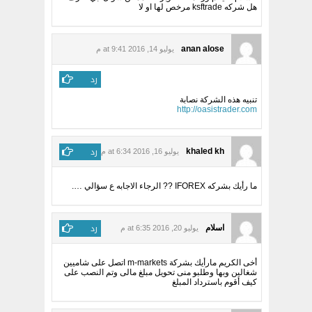
هل شركه ksftrade مرخص لها او لا
anan alose
يوليو 14, 2016 at 9:41 م
رد
تنبيه هذه الشركة نصابة
http://oasistrader.com
رد
khaled kh
يوليو 16, 2016 at 6:34 م
ما رأيك بشركه IFOREX ?? الرجاء الاجابه ع سؤالي ….
رد
اسلام
يوليو 20, 2016 at 6:35 م
أخى الكريم مارأيك بشركة m-markets اتصل على شاميين
شغالين وبها وطلبو منى تحويل مبلغ مالى وتم النصب على
كيف أقوم باسترداد المبلغ