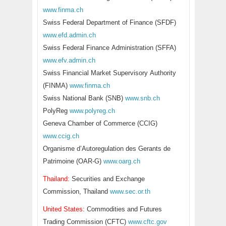
www.finma.ch
Swiss Federal Department of Finance (SFDF)
www.efd.admin.ch
Swiss Federal Finance Administration (SFFA)
www.efv.admin.ch
Swiss Financial Market Supervisory Authority
(FINMA)
www.finma.ch
Swiss National Bank (SNB)
www.snb.ch
PolyReg
www.polyreg.ch
Geneva Chamber of Commerce (CCIG)
www.ccig.ch
Organisme d’Autoregulation des Gerants de
Patrimoine (OAR-G)
www.oarg.ch
Thailand:
Securities and Exchange
Commission, Thailand
www.sec.or.th
United States:
Commodities and Futures
Trading Commission (CFTC)
www.cftc.gov