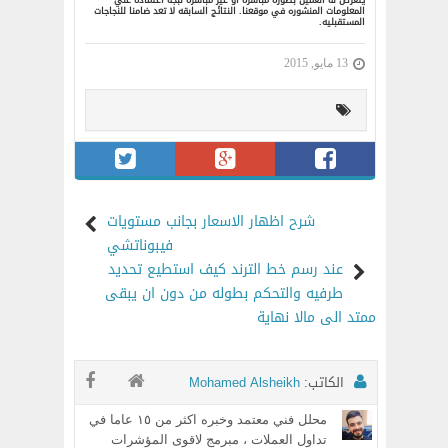
يتعرض له العميل بصوره مباشره أو غير مباشره نبجه أعتماده علي
المعلومات المنشوره في موقعنا. النتائج السابقه لا تعد ضامنا للنجاجات
المستقبليه.
13 مايو, 2015
شرح اظهار الاسعار بجانب مستويات
فيبوناتشي
عند رسم خط الترند كيف استطيع تحديد
طرفيه والتحكم بطوله من دون ان يبقى
ممتد الى مالا نهاية
الكاتب:
Mohamed Alsheikh
محلل فني معتمد وخبره اكثر من ١٥ عاما في
تداول العملات ، مبرمج لاقوى المؤشرات