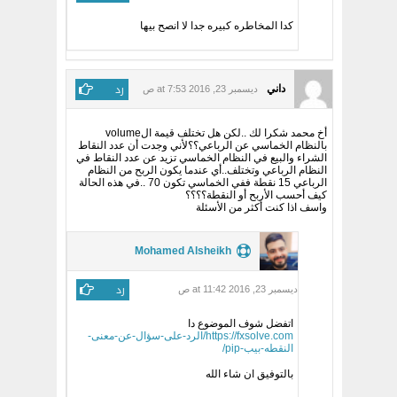
كدا المخاطره كبيره جدا لا انصح بيها
رد
داني
ديسمبر 23, 2016 at 7:53 ص
أخ محمد شكرا لك ..لكن هل تختلف قيمة الvolume
بالنظام الخماسي عن الرباعي؟؟لأني وجدت أن عدد النقاط
الشراء والبيع في النظام الخماسي تزيد عن عدد النقاط في
النظام الرباعي وتختلف..أي عندما يكون الربح من النظام
الرباعي 15 نقطة ففي الخماسي تكون 70 ..في هذه الحالة
كيف أحسب الأربح أو النقطة؟؟؟؟
واسف اذا كنت أكثر من الأسئلة
Mohamed Alsheikh
رد
ديسمبر 23, 2016 at 11:42 ص
اتفضل شوف الموضوع دا
https://fxsolve.com/الرد-على-سؤال-عن-معنى-
النقطه-بيب-pip/
بالتوفيق ان شاء الله