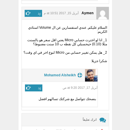
رد
Aymen
أبريل 15, 2017 at 10:51 م
السلام عليكم, عندي استفسارين عن ال Volume استاذي
الكريم:
1_ انا لو اخترت حسابي Micro يعني اقل سعر هو بالسنت
مثلا (0.10) حيحسبلي كل نقطه ب 10 سنت مضبوط؟
2_ هل يمكن تغيير حسابي من Micro لنوع اخر في اي وقت؟
شكرا جزيلا
Mohamed Alsheikh
رد
أبريل 17, 2017 at 9:20 ص
بنصحك تتواصل مع شركتك تسالهم افضل
اترك تعليقاً