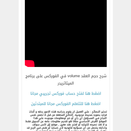
شرح حجم العقد volume في الفوركس على برنامج
الميتاتريدر
اضغط هنا لفتح حساب فوركس تجريبي مجانا
اضغط هنا للتتعلم الفوركس مجانا للمبتدئين
تحذير النصائح : علي العميل ان يقوم بدراسه هذه الامور بدقه و أتخاذ
قراره بصوره صحيحه مدروسه. النتائج المحققه من قبل لا تضمن نفس
النجاح في المستقبل أي رأي أو خبر أومعلومات موجوده علي هذا
الموقع الغرض الأساسي منها هو تقديم معلومات عامه عن السوق فقط
و لا تعد نصيحه للتجاره أو لفتح عقد معين , موقع اق اكس سولف
وادارته يتنصل من أي مسؤليه قانونيه لأي خساره أو نقص في الربح قد