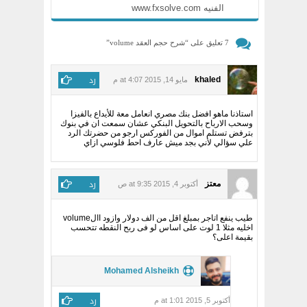
الفنيه www.fxsolve.com
7 تعليق على “
شرح حجم العقد volume
”
رد
khaled
مايو 14, 2015 at 4:07 م
استاذنا ماهو افضل بنك مصري انعامل معة للأيداع بالفيزا
وسحب الارباح بالتحويل البنكي عشان سمعت ان في بنوك
بترفض تستلم اموال من الفوركس ارجو من حضرتك الرد
علي سؤالي لأني بجد ميش عارف احط فلوسي ازاي
رد
معتز
أكتوبر 4, 2015 at 9:35 ص
طيب ينفع اتاجر بمبلغ اقل من الف دولار وازود االvolume
اخليه مثلا 1 لوت على اساس لو فى ربح النقطه تتحسب
بقيمة اعلى؟
Mohamed Alsheikh
رد
أكتوبر 5, 2015 at 1:01 م