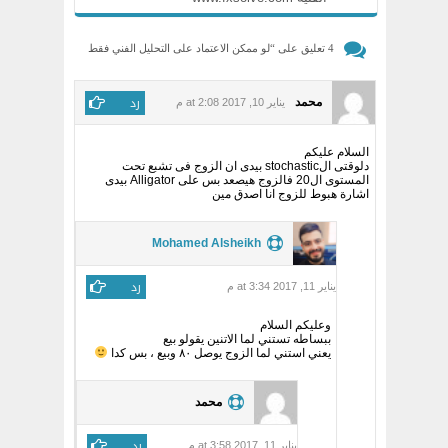
4 تعليق على “
لو ممكن الاعتماد على التحليل الفني فقط
طب ليه اليورو دولار هبط من 1.40 في 2014
”
رد
محمد
يناير 10, 2017 at 2:08 م
السلام عليكم
دلوقتى الstochastic بيدى ان الزوج فى تشبع تحت
المستوى ال20 فالزوج هيصعد بس على Alligator بيدى
اشارة هبوط للزوج انا اصدق مين
Mohamed Alsheikh
رد
يناير 11, 2017 at 3:34 م
وعليكم السلام
ببساطه تستني لما الاتنين يقولو بيع
يعني استني لما الزوج يوصل ٨٠ وبيع ، بس كدا
محمد
رد
يناير 11, 2017 at 3:58 م