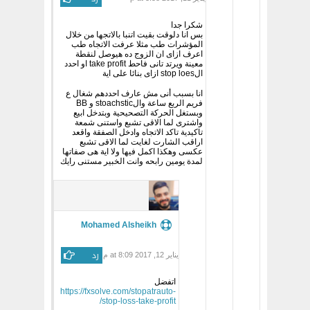
شكرا جدا
بس انا دلوقت بقيت اتنبا بالاتجها من خلال
المؤشرات طب مثلا عرفت الاتجاه طب
اعرف ازاى ان الزوج ده هيوصل لنقطة
معينة ويرتد تانى فاحط take profit او احدد
الstop loes ازاى بنائا على اية
انا بسبب أنى مش عارف احددهم شغال ع
فريم الربع ساعة والstoachstic و BB
وبستغل الحركة التصحيحية وبتدخل ابيع
واشترى لما الاقى تشبع واستنى شمعة
تاكيدية تاكد الاتجاه وادخل الصفقة واقعد
اراقب الشارت لغايت لما الاقى تشبع
عكسى وهكذا اكمل فيها ولا اية هى صفاتها
لمدة يومين رابحه وانت الخبير مستنى رايك
Mohamed Alsheikh
رد
يناير 12, 2017 at 8:09 م
اتفضل
https://fxsolve.com/stopatrauto-
stop-loss-take-profit/