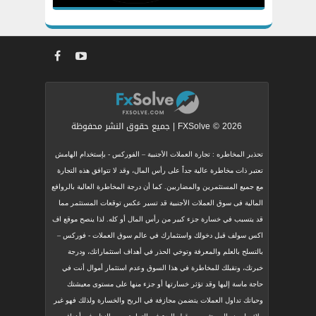
FXSolve © 2026 | جميع حقوق النشر محفوظة
تحذير المخاطره : تجارة العملات الأجنبية – الفوركس - بإستخدام الهامش
تعتبر ذات مخاطرة عالية جداً على رأس المال، وقد لا تتوافق هذه التجارة
مع جميع المستثمرين والمضاربين. كما أن درجة المخاطرة العالية بالروافع
المالية فى سوق العملات الأجنبية قد تسير عكس توقعات المستثمر مما
قد يتسبب في خسارة جزء كبير من رأس المال أو كله. لذا ينصح موقع اف
اكس سولف قبل دخولك واستثمارك في عالم سوق العملات - فوركس –
بالتسلح بالعلم والمعرفة وتوخي الحذر في أهداف استثماراتك، ودرجة
خبرتك، وتقبلك للمخاطرة في هذا السوق وعدم استثمار أموال أنت في
حاجة ماسة إليها وقد تؤثر خسارتها أو جزء منها على مستوى معيشتك
وحياتك تداول العملات يتضمن مجازفة في الربح والخسارة ولذلك فهو غير