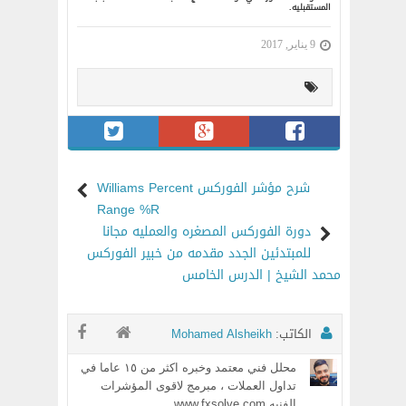
المستقبليه.
9 يناير, 2017
شرح مؤشر الفوركس Williams Percent
Range %R
دورة الفوركس المصغره والعمليه مجانا
للمبتدئين الجدد مقدمه من خبير الفوركس
محمد الشيخ | الدرس الخامس
الكاتب:
Mohamed Alsheikh
محلل فني معتمد وخبره اكثر من ١٥ عاما في
تداول العملات ، مبرمج لاقوى المؤشرات
الفنيه www.fxsolve.com