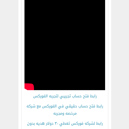
رابط فتح حساب تجريبي لتجربه الفوركس
رابط فتح حساب حقيقي في الفوركس مع شركه
مرخصه ومجربه
رابط لشركه فوركس تعطي ٣٠ دولار هديه بدون