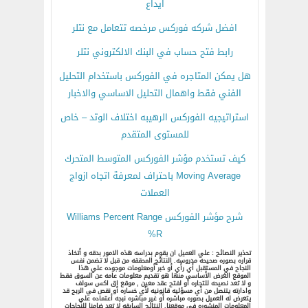
ايداع
افضل شركه فوركس مرخصه تتعامل مع نتلر
رابط فتح حساب في البنك الالكتروني نتلر
هل يمكن المتاجره في الفوركس باستخدام التحليل
الفني فقط واهمال التحليل الاساسي والاخبار
استراتيجيه الفوركس الرهيبه اختلاف الوتد – خاص
للمستوى المتقدم
كيف تستخدم مؤشر الفوركس المتوسط المتحرك
Moving Average باحتراف لمعرفة اتجاه ازواج
العملات
شرح مؤشر الفوركس Williams Percent Range
%R
تحذير النصائح : علي العميل ان يقوم بدراسه هذه الامور بدقه و أتخاذ
قراره بصوره صحيحه مدروسه. النتائج المحققه من قبل لا تضمن نفس
النجاح في المستقبل أي رأي أو خبر أومعلومات موجوده علي هذا
الموقع الغرض الأساسي منها هو تقديم معلومات عامه عن السوق فقط
و لا تعد نصيحه للتجاره أو لفتح عقد معين , موقع اق اكس سولف
وادارته يتنصل من أي مسؤليه قانونيه لأي خساره أو نقص في الربح قد
يتعرض له العميل بصوره مباشره أو غير مباشره نبجه أعتماده علي
المعلومات المنشوره في موقعنا. النتائج السابقه لا تعد ضامنا للنجاجات