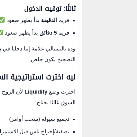
ثالثًا: توقيت الدخول
فريم
الدقيقة
بدأ يظهر صعود
فريم
5 دقائق
بدأ يظهر صعود
وده بالنسبالي علامة إننا دخلنا في
ب
التصحيح يكون خلص.
ليه اخترت استراتيجية ال
اخترت وضع
Liquidity
لأن الزوج ك
السوق غالبًا يحتاج:
تجميع سيولة (سحب أوامر)
تصفية/إخراج ناس قبل الاستمرا