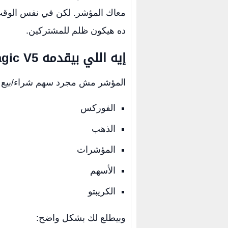
معاك المؤشر. لكن في نفس الوق
ده هيكون ظلم للمشتركين.
إيه اللي بيقدمه FxSolve Magic V5؟
المؤشر مش مجرد سهم شراء/بيع… 
الفوركس
الذهب
المؤشرات
الأسهم
الكريبتو
وبيطلع لك بشكل واضح: