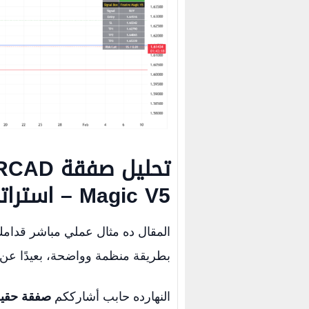
تحليل صفقة
RCAD
Magic V5
– استراتي
المقال ده مثال عملي مباشر قدام
بطريقة منظمة وواضحة، بعيدًا عن ال
النهارده حابب أشارككم
صفقة حقيق