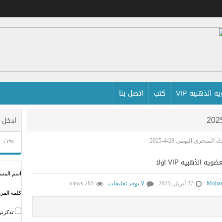
 الذهبيه VIP
كتب
اتصل بنا
ادخل 
 السحري اليومي 28-4-2025
لذهبيه VIP اولا
اسم المستخ
Moham
27 أبريل, 2025
لا يوجد تعليقات
285 views
كلمة المرو
تذكرني