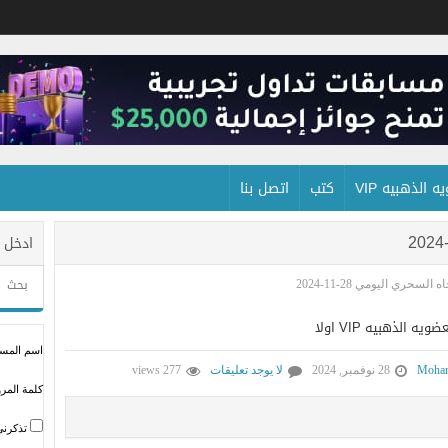
 الذهبيه VIP
كتب
اتصل بنا
ادخل 
السحري اليومي 28-11-2024
لذهبيه VIP اولا
اسم المستخ
Moham
28 نوفمبر, 2024
لا يوجد تعليقات
277 views
كلمة المرو
تذكرني