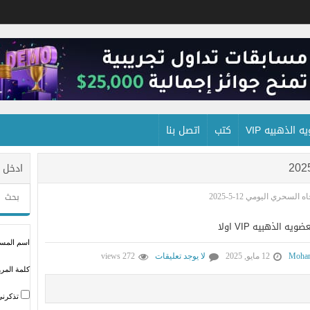
 الذهبيه VIP
كتب
اتصل بنا
ادخل 
 السحري اليومي 12-5-2025
لذهبيه VIP اولا
اسم المستخ
Moham
12 مايو, 2025
لا يوجد تعليقات
272 views
كلمة المرو
تذكرني