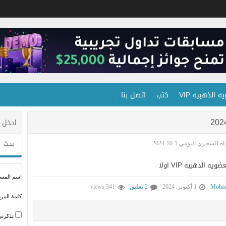
 الذهبيه VIP
كتب
اتصل بنا
ادخل 
 السحري اليومي 1-10-2024
لذهبيه VIP اولا
اسم المستخ
Moham
1 أكتوبر, 2024
2 تعليق
341 views
كلمة المرو
تذكرني