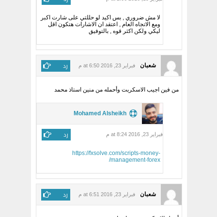
لا مش ضروري , بس اكيد لو حللتي على شارت اكبر
ومع الاتجاه العام , اعتقد ان الاشارات هتكون اقل
ليكي ولكن اكثر قوه , بالتوفيق
رد
شعبان
فبراير 23, 2016 at 6:50 م
من فين اجيب الاسكربت وأحمله من منين استاذ محمد
Mohamed Alsheikh
رد
فبراير 23, 2016 at 8:24 م
https://fxsolve.com/scripts-money-
management-forex/
رد
شعبان
فبراير 23, 2016 at 6:51 م