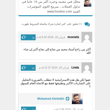
محلل فني معتمد وخبره اكثر من ١٥ عاما في
تداول العملات ، مبرمج لاقوى المؤشرات
الفنيه www.fxsolve.com
11 تعليق على “
في اشارة شراء مكتملة الشروط ظهرت
قبل ما تحقق هدف البيع ليه مادخلتش شراء في الحالة دي؟
”
رد
mostafa
فبراير 18, 2016 at 6:30 م
أكثر من راءع أستاذ محمد من نجاح إلى نجاح أكبر إن شاء
الله
رد
Linda
فبراير 18, 2016 at 11:37 م
عفوا لكن هل هذه الاستراتيجية لا تتطلب بالضرورة التحليل
على الشارتات الأكبر وتطبيقها فقط مع الاتجاه العام للسوق
؟
Mohamed Alsheikh
رد
فبراير 19, 2016 at 2:06 م