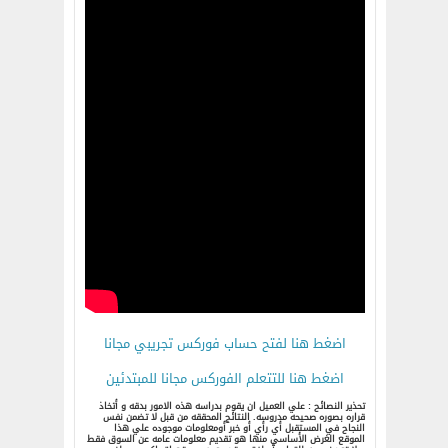
اضغط هنا لفتح حساب فوركس تجريبي مجانا
اضغط هنا للتتعلم الفوركس مجانا للمبتدئين
تحذير النصائح : علي العميل ان يقوم بدراسه هذه الامور بدقه و أتخاذ
قراره بصوره صحيحه مدروسه. النتائج المحققه من قبل لا تضمن نفس
النجاح في المستقبل أي رأي أو خبر أومعلومات موجوده علي هذا
الموقع الغرض الأساسي منها هو تقديم معلومات عامه عن السوق فقط