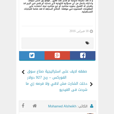
و لا تعد نصيحه للتجاره أو لفتح عقد معين , موقع اق اكس سولف
وادارته يتنصل من أي مسؤليه قانونيه لأي خساره أو نقص في الربح قد
يتعرض له العميل بصوره مباشره أو غير مباشره نبجه أعتماده علي
المعلومات المنشوره في موقعنا. النتائج السابقه لا تعد ضامنا للنجاجات
المستقبليه.
18 فبراير, 2016
صفقه لايف على استراتيجية صناع سوق
الفوركس – ربح 927 دولار
دخلت الشارت مش لاقي ولا فرصه زي ما
شرحت فى الفيديو
الكاتب:
Mohamed Alsheikh