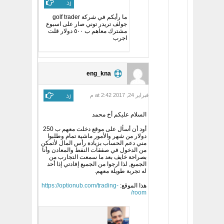
رد
ما رأيكم في شركة golf trader
جولف تريدر توني صار على اسبوع
مشترك معاهم ب ٥٠٠ دولار قلت
اجرب
eng_kna
رد
فبراير 24, 2017 at 2:42 م
السلام عليكم أخ محمد
أود أن أسأل على موقع دخلت معهم ب 250
دولار من شهر والأمور ماشية تمام وطلبوا
مني دعم الحساب بزيادة رأس المال لأتمكن
من الدخول في صفقات النفط والمعادن وأنا
بصراحة خايف بعد ما سمعت التجارب من
الجميع, لذا ارجوا من الجميع إفادتي إذا أحد
له تجربة طويلة معهم.
هذا الموقع:
https://optionub.com/trading-
room/