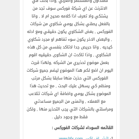
للمتداول والمستثمر والعربي ,واذا بحثت في
الانترنت عن اي شركة فوركس سوف تجد من
يشتكي ولا تعرف اذا كلامه صحيح ام لا , وانا
بالفعل يصلني بشكل يومي شكاوي من شركات
الفوركس , بعض الشكاوي يكون حقيقي ومع ادله
, والبعض الاخر يكون سوء تفاهم او مجرد شكاوي
كيديه , وانا حريص جدا لاتاكد بنفسي من كل هذه
الشكاوي , واذا تاكدت ان الشكوى حقيقيه اقوم
بعمل موضوع تحذيري من الشركه ,ولهذا قررت
اليوم ان اضع لكم هذا الموضوع ليضم جميع شركات
الفوركس التي حذرت منها سابقا بشكل مرتب
ومنظم كي يسهل عليك البحث , مع تحديث هذا
الموضوع بشكل يومي واضافة اي شركات تتلاعب
مع العملاء , واتمنى من الجميع مساعدتي
ومراسلتي بالشركات التي يجب التحذير منها , ولكن
فقط مع وجود دليل .
القائمه السوداء لشركات الفوركس :
1-
اتش اف اكس www.hfx.com