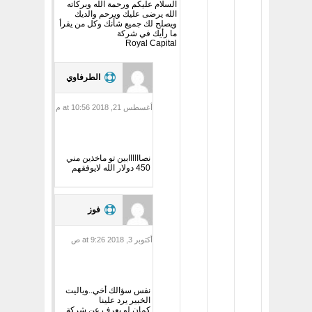
السلام عليكم ورحمة الله وبركاته
الله يرضى عليك ويرحم والديك
ويصلح لك جميع شأنك وكل من يقرأ
ما رأيك في شركة
Royal Capital
الطرفاوي
أغسطس 21, 2018 at 10:56 م
نصاااااابين تو ماخذين مني
450 دولار الله لايوفقهم
فوز
أكتوبر 3, 2018 at 9:26 ص
نفس سؤالك أخي..وياليت
الخبير يرد علينا
كمان لو يعرف عن شركة