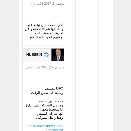
نوفمبر 6, 2017 at 1:01 م
اخي انصحك بان تبتعد عنها
والله انها شركة نصابة و عن
تجربة شخصية الله لا
يوفقهم انجو بنقودك فورا
HUSSEIN
ديسمبر 29, 2018 at 1:37 ص
UFX معتمدة
وسيئة فى نفس الوقت
قد يسألنى احدهم
وما هى الشركة التى اتداول
انا شخصيا معها :
انها شركة اكسنس
وهذا رابط الشركة :
https://www.exness.com/
a/tqcahqca