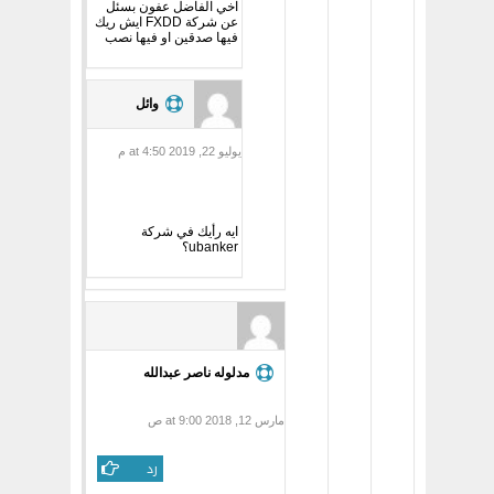
اخي الفاضل عفون بسئل
عن شركة FXDD ايش ريك
فيها صدقين او فيها نصب
وائل
يوليو 22, 2019 at 4:50 م
ايه رأيك في شركة
ubanker؟
مدلوله ناصر عبدالله
مارس 12, 2018 at 9:00 ص
رد