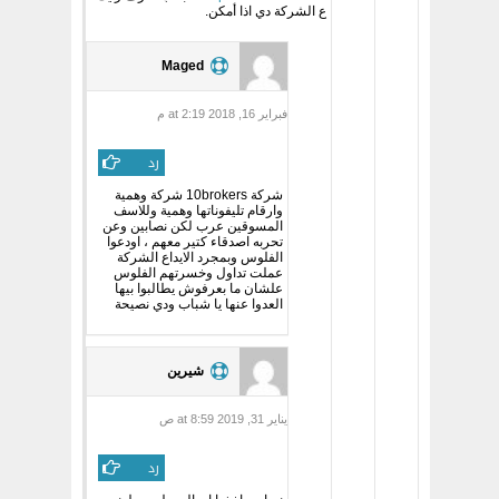
ع الشركة دي اذا أمكن.
Maged
فبراير 16, 2018 at 2:19 م
رد
شركة 10brokers شركة وهمية
وارقام تليفوناتها وهمية وللاسف
المسوقين عرب لكن نصابين وعن
تحربه اصدقاء كتير معهم ، اودعوا
الفلوس وبمجرد الايداع الشركة
عملت تداول وخسرتهم الفلوس
علشان ما بعرفوش يطالبوا بيها
العدوا عنها يا شباب ودي نصيحة
شيرين
يناير 31, 2019 at 8:59 ص
رد