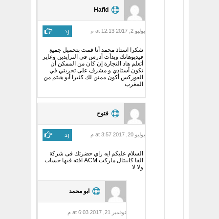
Hafid
رد
يوليو 2, 2017 at 12:13 م
شكرا استاذ محمد أنا قمت بتحميل جميع
فيديوهاتك وبدأت أدرس في الترايدين وعايز
أتعلم هاد التجارة إن كان من الممكن أن
تكون أستاذي و مشرف على تجربتي في
الفوركس أكون ممتن لك كثيرا.أبو هيثم من
المغرب
فتوح
رد
يوليو 20, 2017 at 3:57 م
السلام عليكم ايه راي حضرتك فى شركة
الفا كابيتال ماركت ACM افته فيها حساب
ولا لا
ابو محمد
نوفمبر 21, 2017 at 6:03 م