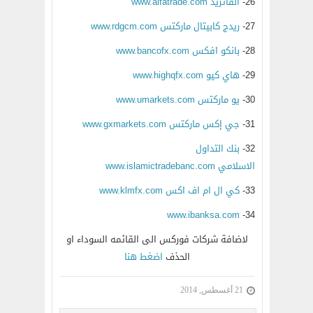
26-
ألفاتريد www.alfatrade.com
27-
ريدج كابيتال ماركتس www.rdgcm.com
28-
بانكو افكس www.bancofx.com
29-
هاي كيو www.highqfx.com
30-
يو ماركتس www.umarkets.com
31-
جي إكس ماركتس www.gxmarkets.com
32-
بنك التداول
الاسلامي www.islamictradebanc.com
33-
كي ال ام اف اكس www.klmfx.com
www.ibanksa.com
34-
لاضافة شركات فوركس الى القائمه السوداء او
الحذف
اضغط هنا
21 أغسطس, 2014