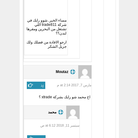
مساء الخير..شوو رايك في
شركة trade811 اللي
تشتغل من البحرين ومقرها
لندن؟؟
ارجو الافادة من فضلك ولك
جزيل الشكر
Moutaz
رد
مارس 7, 2017 at 2:14 م
اخ محمد شو رايك بشركة xtrade ؟
محمد
سبتمبر 11, 2018 at 6:12 ص