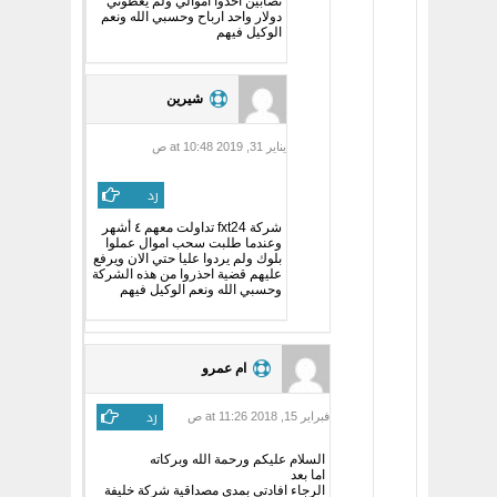
نصابين اخذوا اموالي ولم يعطوني
دولار واحد ارباح وحسبي الله ونعم
الوكيل فيهم
شيرين
يناير 31, 2019 at 10:48 ص
رد
شركة fxt24 تداولت معهم ٤ أشهر
وعندما طلبت سحب اموال عملوا
بلوك ولم يردوا عليا حتي الان ويرفع
عليهم قضية احذروا من هذه الشركة
وحسبي الله ونعم الوكيل فيهم
ام عمرو
رد
فبراير 15, 2018 at 11:26 ص
السلام عليكم ورحمة الله وبركاته
اما بعد
الرجاء افادتي بمدي مصداقية شركة خليفة