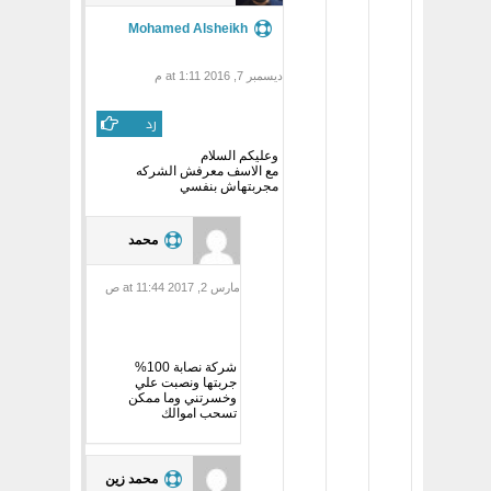
Mohamed Alsheikh
ديسمبر 7, 2016 at 1:11 م
رد
وعليكم السلام
مع الاسف معرفش الشركه
مجربتهاش بنفسي
محمد
مارس 2, 2017 at 11:44 ص
شركة نصابة 100%
جربتها ونصبت علي
وخسرتني وما ممكن
تسحب اموالك
محمد زين