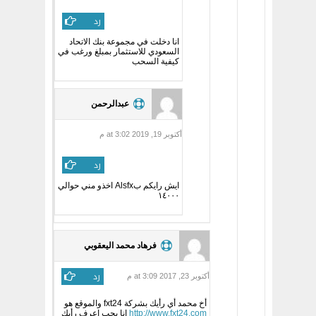
رد
انا دخلت في مجموعة بنك الاتحاد
السعودي للاستثمار بمبلغ ورغب في
كيفية السحب
عبدالرحمن
أكتوبر 19, 2019 at 3:02 م
رد
ايش رايكم بAlsfx اخذو مني حوالي
١٤٠٠٠
فرهاد محمد اليعقوبي
رد
أكتوبر 23, 2017 at 3:09 م
أخ محمد أي رأيك بشركة fxt24 والموقع هو
http://www.fxt24.com
انا بحب اعرف رأيك