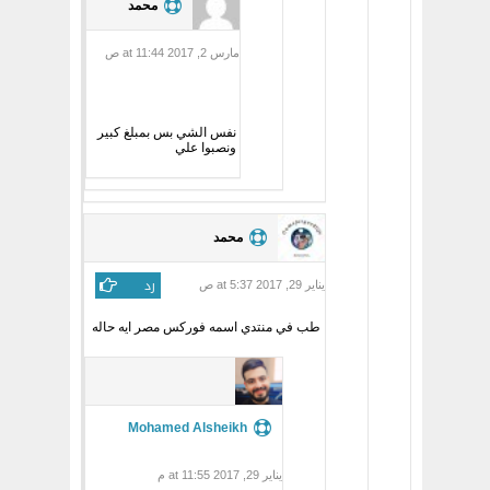
محمد
مارس 2, 2017 at 11:44 ص
نفس الشي بس بمبلغ كبير
ونصبوا علي
محمد
رد
يناير 29, 2017 at 5:37 ص
طب في منتدي اسمه فوركس مصر ايه حاله
Mohamed Alsheikh
يناير 29, 2017 at 11:55 م