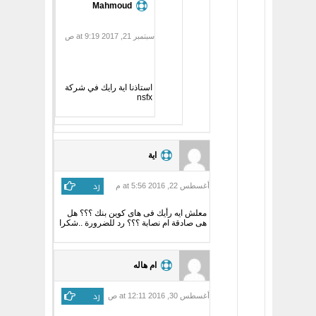
Mahmoud
سبتمبر 21, 2017 at 9:19 ص
استاذنا اية رايك في شركة
nsfx
اية
رد
أغسطس 22, 2016 at 5:56 م
معلش ايه رأيك فى هاى كوين بنك ؟؟؟ هل
هى صادقة ام نصابة ؟؟؟ رد للضرورة ..شكرا
ام هاله
رد
أغسطس 30, 2016 at 12:11 ص