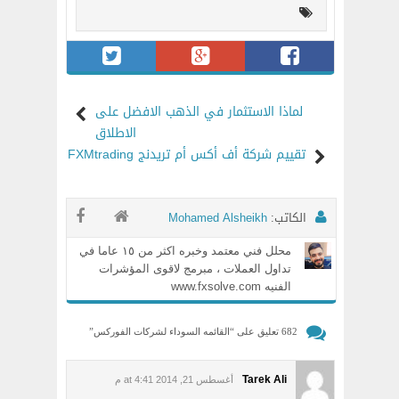
لماذا الاستثمار في الذهب الافضل على
الاطلاق
تقييم شركة أف أكس أم تريدنج FXMtrading
الكاتب:
Mohamed Alsheikh
محلل فني معتمد وخبره اكثر من ١٥ عاما في
تداول العملات ، مبرمج لاقوى المؤشرات
الفنيه www.fxsolve.com
682 تعليق على “
القائمه السوداء لشركات الفوركس
”
Tarek Ali
أغسطس 21, 2014 at 4:41 م