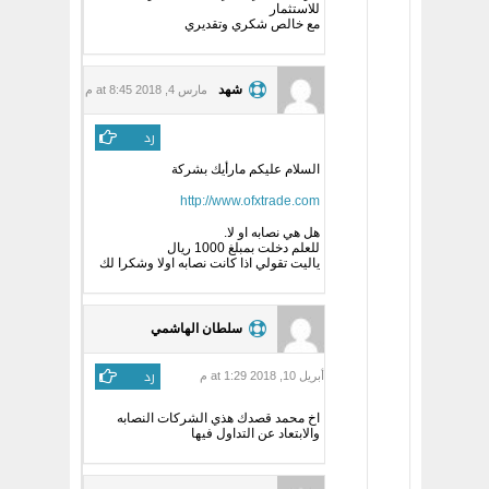
للاستثمار
مع خالص شكري وتقديري
شهد
مارس 4, 2018 at 8:45 م
رد
السلام عليكم مارأيك بشركة
http://www.ofxtrade.com
هل هي نصابه او لا.
للعلم دخلت بمبلغ 1000 ريال
ياليت تقولي اذا كانت نصابه اولا وشكرا لك
سلطان الهاشمي
رد
أبريل 10, 2018 at 1:29 م
اخ محمد قصدك هذي الشركات النصابه
والابتعاد عن التداول فيها