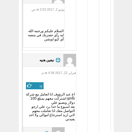
يونيو 2, 2017 at 2:53 ص
السلام عليكم ورحمه الله
ايه رأي حضرتك في منصه
أي كيو اوبشن
نيفين هنيه
فبراير 22, 2017 at 4:38 م
رد
اخ عبد الرؤوف انا اتعامل مع شركة
gmfx اشتركت معهم بمبلغ 100
دولار ونصبو علي
بعد اسبوع ما حدا برد علي ارجو
التواصل معك اذا تعاملت معهم
لاني اريد استرجاع اموالي ولا احد
يفيدني