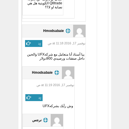
Q8trade الكويتية هل هي
نصابة او لا؟؟
Hmodsabaie
رد
نوفمبر 17, 2016 at 11:18 ص
ييا أستاذ أنا متعامل مع شركهUFX والحين
داخل صفقات ورصيدي 900دولار
Hmodsabaie
نوفمبر 17, 2016 at 11:19 ص
رد
وش رأيك بشركهUFX
نرجس