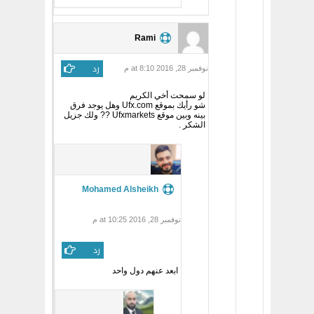
Rami
رد
نوفمبر 28, 2016 at 8:10 م
لو سمحت أخي الكريم
شو رأيك بموقع Ufx.com وهل يوجد فرق
بينه وبين موقع Ufxmarkets ?? ولك جزيل
الشكر .
Mohamed Alsheikh
نوفمبر 28, 2016 at 10:25 م
رد
ابعد عنهم دول واحد