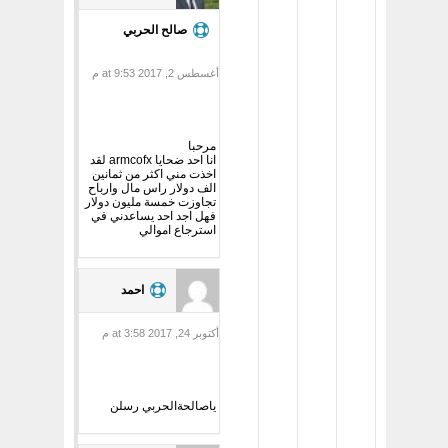
صالح الحربي
أغسطس 2, 2017 at 9:53 م
مرحبا
انا احد ضحايا armcofx لقد
اخذت مني اكثر من ثمانين
الف دولار راس مال وارباح
تجاوزت خمسة مليون دولار
فهل اجد احد يساعدني في
استرجاع اموالي
احمد
أكتوبر 24, 2017 at 3:58 م
ياصالحةالحربي رسلن