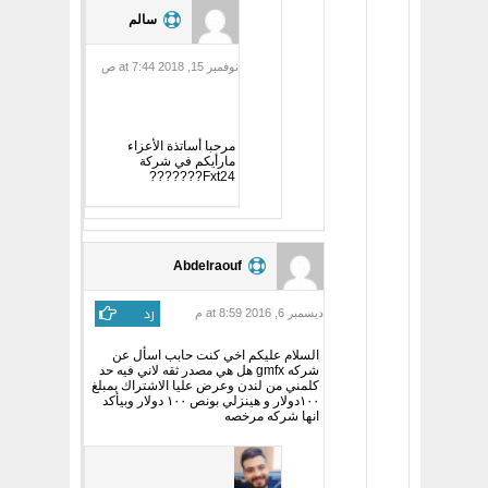
سالم
نوفمبر 15, 2018 at 7:44 ص
مرحبا أساتذة الأعزاء
مارأيكم في شركة
Fxt24???????
Abdelraouf
رد
ديسمبر 6, 2016 at 8:59 م
السلام عليكم اخي كنت حابب اسأل عن
شركه gmfx هل هي مصدر ثقه لاني فيه حد
كلمني من لندن وعرض عليا الاشتراك بمبلغ
١٠٠دولار و هينزلي بونص ١٠٠ دولار وبيأكد
انها شركه مرخصه