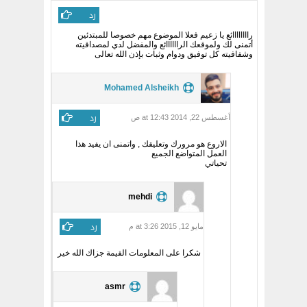
رد
راااااااائع يا زعيم فعلا الموضوع مهم خصوصا للمبتدئين
أتمنى لك ولموقعك الراااااائع والمفضل لدي لمصداقيته
وشفافيته كل توفيق ودوام وثبات بإذن الله تعالى
Mohamed Alsheikh
رد
أغسطس 22, 2014 at 12:43 ص
الاروع هو مرورك وتعليقك , واتمنى ان يفيد هذا
العمل المتواضع الجميع
تحياتي
mehdi
رد
مايو 12, 2015 at 3:26 م
شكرا على المعلومات القيمة جزاك الله خير
asmr