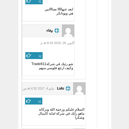
رد
ابعد عنهااااا نصاااابين
هي ويوبانكر
وفاء
أكتوبر 26, 2018 at 8:34 م
رد
شو رئيك في شركةTrade811
وكيف ارجع فلوسي منهم
Lulu
مايو 4, 2017 at 4:32 ص
رد
السلام عليكم ورحمة الله وبركاته
ماهو رأيك في شركة امانة كابيتال
وشكرا