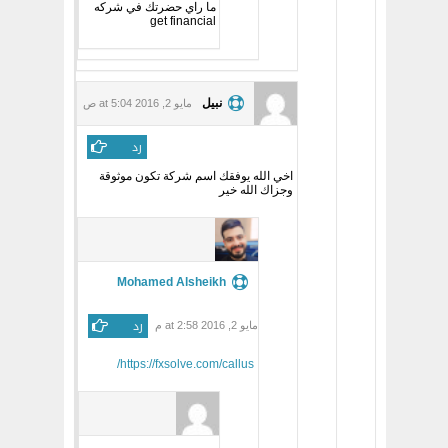
ما راي حضرتك في شركه
get financial
نبيل
مايو 2, 2016 at 5:04 ص
رد
اخي الله يوفقك اسم شركة تكون موثوقة
وجزاك الله خير
Mohamed Alsheikh
رد
مايو 2, 2016 at 2:58 م
https://fxsolve.com/callus/