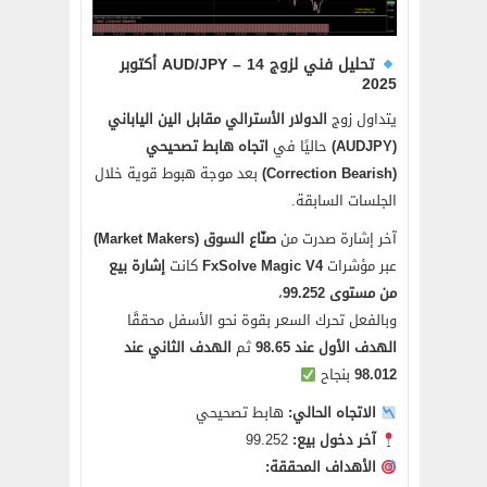
تحليل فني لزوج AUD/JPY – 14 أكتوبر
2025
يتداول زوج
الدولار الأسترالي مقابل الين الياباني
(AUDJPY)
حاليًا في
اتجاه هابط تصحيحي
(Correction Bearish)
بعد موجة هبوط قوية خلال
الجلسات السابقة.
آخر إشارة صدرت من
صنّاع السوق (Market Makers)
عبر مؤشرات
FxSolve Magic V4
كانت
إشارة بيع
من مستوى 99.252
،
وبالفعل تحرك السعر بقوة نحو الأسفل محققًا
الهدف الأول عند 98.65
ثم
الهدف الثاني عند
98.012
بنجاح
الاتجاه الحالي:
هابط تصحيحي
آخر دخول بيع:
99.252
الأهداف المحققة: