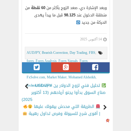
وبعد الإشارة دي، صعد الزوج بأكثر من
60 نقطة
من
منطقة الدخول عند
98.125
قبل ما يبدأ يهدى
الحركة من جديد
14 أكتوبر, 2025
AUDJPY
,
Bearish Correction
,
Day Trading
,
FBS
,
forex
,
Forex Analysis
,
Forex Signals
,
Forex
Strategy
,
Forex Trading
,
FxSolve
,
FxSolve Magic V4
,
FxSolve.com
,
Market Maker
,
Mohamed Alsheikh
,
تحليل فني لزوج الدولار ين USD/JPY –
Technical Analysis
صناع السوق بدأوا يجنو أرباحهم (13 أكتوبر
2025)
الطريقة اللي محدش بيقولك عليها
| أقوى شرح للسيولة وفرص تداول رهيبة