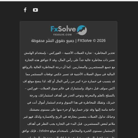
FXSolve © 2026 | جميع حقوق النشر محفوظة
تحذير المخاطره : تجارة العملات الأجنبية – الفوركس - بإستخدام الهامش
تعتبر ذات مخاطرة عالية جداً على رأس المال، وقد لا تتوافق هذه التجارة
مع جميع المستثمرين والمضاربين. كما أن درجة المخاطرة العالية بالروافع
المالية فى سوق العملات الأجنبية قد تسير عكس توقعات المستثمر مما
قد يتسبب في خسارة جزء كبير من رأس المال أو كله. لذا ينصح موقع اف
اكس سولف قبل دخولك واستثمارك في عالم سوق العملات - فوركس –
بالتسلح بالعلم والمعرفة وتوخي الحذر في أهداف استثماراتك، ودرجة
خبرتك، وتقبلك للمخاطرة في هذا السوق وعدم استثمار أموال أنت في
حاجة ماسة إليها وقد تؤثر خسارتها أو جزء منها على مستوى معيشتك
وحياتك تداول العملات يتضمن مجازفة في الربح والخسارة ولذلك فهو غير
ملائم لبعض المستثمرين. قبل البدء في التجارة يجب النظر في أهداف
الإستثمار، مستوى الخبرة والمخاطر. باستخدام موقع ƒxSolve ، فإنك توافق
على عدم إعتبار الموقع مسؤول عن قراراتك المستندة على المعلومات