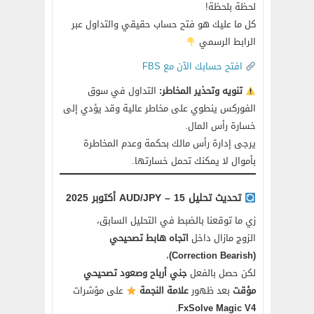
لحظة بلحظة!
كل ما عليك هو فتح حساب حقيقي والتداول عبر
الرابط الرسمي
افتح حسابك الآن مع FBS
تنويه وتحذير المخاطر:
التداول في سوق
الفوركس ينطوي على مخاطر عالية وقد يؤدي إلى
خسارة رأس المال.
يرجى إدارة رأس مالك بحكمة وعدم المخاطرة
بأموال لا يمكنك تحمل خسارتها.
تحديث تحليل AUD/JPY – 15 أكتوبر 2025
زي ما توقعنا بالضبط في التحليل السابق،
الزوج مازال داخل
اتجاه هابط تصحيحي
،
(Correction Bearish)
لكن حصل بالفعل
جني أرباح وصعود تصحيحي
مؤقت
بعد ظهور
علامة النجمة
على مؤشرات
.
FxSolve Magic V4