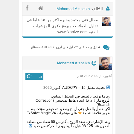
الكاتب:
Mohamed Alsheikh
محلل فني معتمد وخبره اكثر من ١٥ عاما في
تداول العملات ، مبرمج لاقوى المؤشرات
الفنيه www.fxsolve.com
تعليق واحد على “
تحليل فني لزوج AUD/JPY – صناع
السوق يحققون الهدفين بنجاح!
”
Mohamed Alsheikh
رد
أكتوبر 15, 2025 at 2:52 م
تحديث تحليل AUD/JPY – 15 أكتوبر 2025
زي ما توقعنا بالضبط في التحليل السابق،
الزوج مازال داخل اتجاه هابط تصحيحي (Correction
Bearish)،
لكن حصل بالفعل جني أرباح وصعود تصحيحي مؤقت بعد
ظهور علامة النجمة
على مؤشرات FxSolve Magic V4.
وبعد الإشارة دي، صعد الزوج بأكثر من 60 نقطة من منطقة
الدخول عند 98.125 قبل ما يبدأ يهدى الحركة من جديد