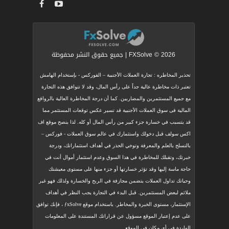
FXSolve © 2026 | جميع حقوق النشر محفوظة
تحذير المخاطره : تجارة العملات الأجنبية – الفوركس - بإستخدام الهامش
تعتبر ذات مخاطرة عالية جداً على رأس المال، وقد لا تتوافق هذه التجارة
مع جميع المستثمرين والمضاربين. كما أن درجة المخاطرة العالية بالروافع
المالية فى سوق العملات الأجنبية قد تسير عكس توقعات المستثمر مما
قد يتسبب في خسارة جزء كبير من رأس المال أو كله. لذا ينصح موقع اف
اكس سولف قبل دخولك واستثمارك في عالم سوق العملات - فوركس –
بالتسلح بالعلم والمعرفة وتوخي الحذر في أهداف استثماراتك، ودرجة
خبرتك، وتقبلك للمخاطرة في هذا السوق وعدم استثمار أموال أنت في
حاجة ماسة إليها وقد تؤثر خسارتها أو جزء منها على مستوى معيشتك
وحياتك تداول العملات يتضمن مجازفة في الربح والخسارة ولذلك فهو غير
ملائم لبعض المستثمرين. قبل البدء في التجارة يجب النظر في أهداف
الإستثمار، مستوى الخبرة والمخاطر. باستخدام موقع ƒxSolve ، فإنك توافق
على عدم إعتبار الموقع مسؤول عن قراراتك المستندة على المعلومات
.
الواردة في أي مكان في الموقع.