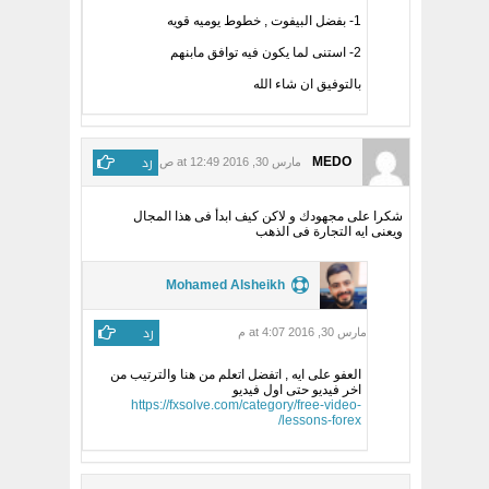
1- بفضل البيفوت , خطوط يوميه قويه
2- استنى لما يكون فيه توافق مابنهم
بالتوفيق ان شاء الله
رد
MEDO
مارس 30, 2016 at 12:49 ص
شكرا على مجهودك و لاكن كيف ابدأ فى هذا المجال
ويعنى ايه التجارة فى الذهب
Mohamed Alsheikh
رد
مارس 30, 2016 at 4:07 م
العفو على ايه , اتفضل اتعلم من هنا والترتيب من
اخر فيديو حتى اول فيديو
https://fxsolve.com/category/free-video-
lessons-forex/