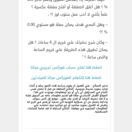
% ؟ هل أغلق الصفقة أو أفتح صفقة عكسية ؟
علماً بأنني لا أحب عمل ستوب لوز ؟! ،
– وهل أقصي هدف يمكن عملة هو مستوي 0.00
% ؟؟
– وكان شرح حضرتك علي فريم ال 4 ساعات ؟ هل
يمكن تطبيق هذه الطريقة علي فريم الساعة
والنص ساعة ؟ ”
اضغط هنا لفتح حساب فوركس تجريبي مجانا
اضغط هنا للتتعلم الفوركس مجانا للمبتدئين
تحذير النصائح : علي العميل ان يقوم بدراسه هذه الامور بدقه و أتخاذ
قراره بصوره صحيحه مدروسه. النتائج المحققه من قبل لا تضمن نفس
النجاح في المستقبل أي رأي أو خبر أومعلومات موجوده علي هذا
الموقع الغرض الأساسي منها هو تقديم معلومات عامه عن السوق فقط
و لا تعد نصيحه للتجاره أو لفتح عقد معين , موقع اق اكس سولف
وادارته يتنصل من أي مسؤليه قانونيه لأي خساره أو نقص في الربح قد
يتعرض له العميل بصوره مباشره أو غير مباشره نبجه أعتماده علي
المعلومات المنشوره في موقعنا. النتائج السابقه لا تعد ضامنا للنجاجات
المستقبليه.