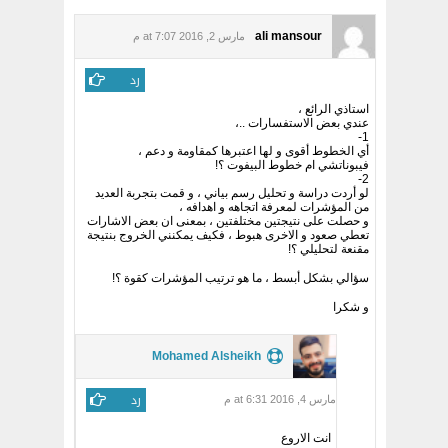
وكسر حاجز 100 % فيبوناتشي
”
ali mansour
مارس 2, 2016 at 7:07 م
رد
استاذي الرائع ،
عندي بعض الاستفسارات ..،
1-
أي الخطوط أقوى و لها اعتبرها كمقاومة و دعم ،
فيبوناتشي ام خطوط البيفوت ؟!
2-
لو أردت دراسة و تحليل رسم بياني ، و قمت بتجربة العديد
من المؤشرات لمعرفة اتجاهه و اهدافه ،
و حصلت على نتيجتين مختلفتين ، بمعنى ان بعض الاشارات
تعطي صعود و الاخرى هبوط ، فكيف يمكنني الخروج بنتيجة
مقنعة لتحليلي ؟!
سؤالي بشكل أبسط ، ما هو ترتيب المؤشرات كقوة ؟!
و شكرا
Mohamed Alsheikh
رد
مارس 4, 2016 at 6:31 م
انت الاروع