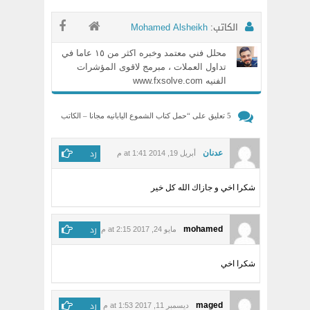
الكاتب:
Mohamed Alsheikh
محلل فني معتمد وخبره اكثر من ١٥ عاما في
تداول العملات ، مبرمج لاقوى المؤشرات
الفنيه www.fxsolve.com
5 تعليق على “
حمل كتاب الشموع اليابانيه مجانا – الكاتب
المصري
”
رد
ﻋﺪﻧﺎﻥ
أبريل 19, 2014 at 1:41 م
شكرا اخي و جازاك الله كل ﺧﻴﺮ
رد
mohamed
مايو 24, 2017 at 2:15 م
شكرا اخي
رد
maged
ديسمبر 11, 2017 at 1:53 م