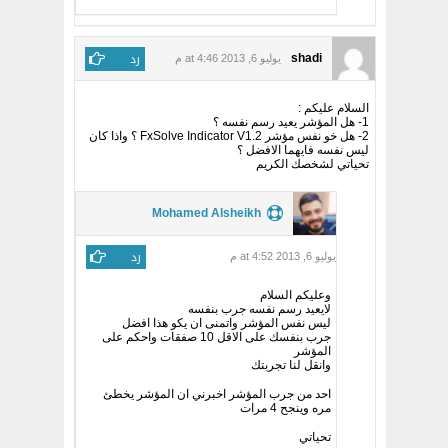
رد
shadi
يوليو 6, 2013 at 4:46 م
السلام عليكم :
1- هل المؤشر يعيد رسم نفسه ؟
2- هل خو نفس مؤشر FxSolve Indicator V1.2 ؟ واذا كان
ليس نفسه فايهما الافضل ؟
تحياتي لشخصك الكريم
Mohamed Alsheikh
رد
يوليو 6, 2013 at 4:52 م
وعليكم السلام
لايعيد رسم نفسه جرب بنفسه
ليس نفس المؤشر واتمنى ان يكو هذا افضل
جرب بنفسك على الاقل 10 صفقات واحكم على
المؤشر
وانقل لنا تجربتك
احد من جرب المؤشر اخبرني ان المؤشر يخطئ
مره وينجح 4 مرات
تحياتي