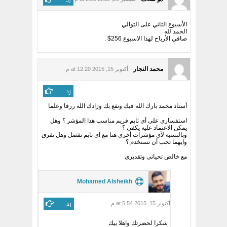
الأسبوع الثاني على التوالي
الحمد لله
صافي الأرباح لهذا الاسبوع 256$ .
محمد النجار
أكتوبر 15, 2015 at 12:20 م
رد
أستاذ محمد بارك الله فيك ونفع بك وزادك الله رزقا وعلما
استفسارى على أى تايم فريم مناسب هذا المؤشر ؟ وهل
يمكن الاعتماد عليه يكفى ؟
وبالنسبة لأي مؤشرات أخرى هنا مع اى تايم تفضل وهل تفرق
وايهما تحب أن تستخدم ؟
مع خالص تحياتى وتقديرى
Mohamed Alsheikh
رد
أكتوبر 15, 2015 at 5:54 م
شكرا لحضرتك واهلا بيك