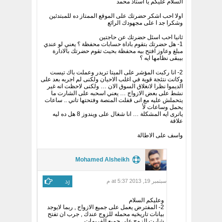
السلام عليكم يا استاذ محمد
اولا احب اشكر حضرتك على الموقع الممتاز ده للمبتدئين
وشكرا جد ا على مجهودك الرائع
ثانيا احب اسئل حضرتك عن حاجتين
1- هل حضرتك بتقوم باداة حسابات محفظة ؟ يعني لو عندي
مبلغ وعاوز افتح بيه محفظة بحيث تقوم حضرتك بالادارة
بيبقى نظامها ايه ؟
2- انا ركبت المؤشر على الميتا تريدر وعملت باك تيست
وكانت نتئجة قوية في اغلب الاحيان ولكنى لم اجربه بعد على
الديموا نظرا لانغلاق السوق الان … ولكنى لاحظت انه غير
نشط على بعض الازواج … يعني اسحبه على الشارت ما
يتحملش عليه مع انى قفلت المنصة وفتحتها تاني .. ساعات
يحمل وساعات لأ
ياترى ايه المشكلة … انا شغال على ويندوز 8 هل ده ليه
علاقة
واسف على الاطالة
Mohamed Alsheikh
رد
سبتمبر 19, 2013 at 5:37 م
وعليكم السلام
2- المفترض يعمل على جميع الازواج , ربما لايوجد
بيانات تاريخيه محمله للزوج عندك , جرب ان تفتح
شارت الزوج على جميع الفريمات