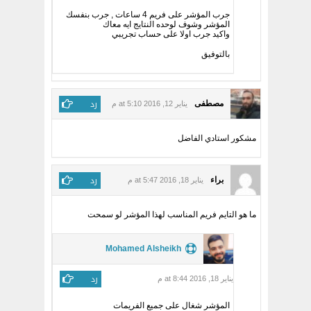
جرب المؤشر على فريم 4 ساعات , جرب بنفسك
المؤشر وشوف لوحده النتايج ايه معاك
واكيد جرب اولا على حساب تجريبي
بالتوفيق
رد
مصطفى
يناير 12, 2016 at 5:10 م
مشكور استادي الفاضل
رد
براء
يناير 18, 2016 at 5:47 م
ما هو التايم فريم المناسب لهذا المؤشر لو سمحت
Mohamed Alsheikh
رد
يناير 18, 2016 at 8:44 م
المؤشر شغال على جميع الفريمات