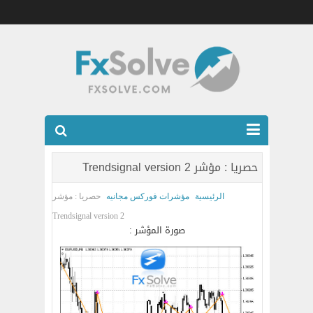
شركات الفوركس المرخصه
حصريا : مؤشر Trendsignal version 2
العضويه الذهبيه VIP
الرئيسية
مؤشرات فوركس مجانيه
حصريا : مؤشر
كتب
Trendsignal version 2
صورة المؤشر :
اتصل بنا