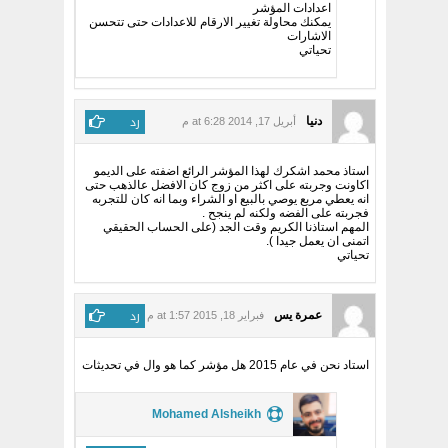
اعدادات المؤشر
يمكنك محاولة تغيير الارقام للاعدادات حتى تتحسن
الاشارات
تحياتي
رد
دنيا
أبريل 17, 2014 at 6:28 م
استاذ محمد اشكرك لهذا المؤشر الرائع اضفته على الديمو
اكاونت وجربته على اكثر من زوج كان الافضل عالذهب حتى
انه يعطي مربع يوصي بالبيع او الشراء وبما انه كان للتجربه
فجربته على الفضه ولكنه لم ينجح .
المهم استاذنا الكريم وقت الجد (على الحساب الحقيقي
اتمنى ان يعمل جيدا ).
تحياتي
رد
عمرة يس
فبراير 18, 2015 at 1:57 م
استاد نحن في عام 2015 هل مؤشر كما هو وال في تحديثات
Mohamed Alsheikh