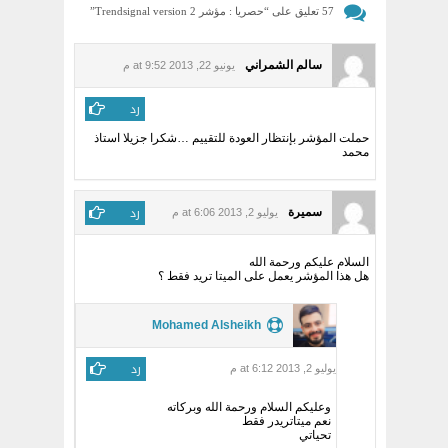
57 تعليق على “
حصريا : مؤشر Trendsignal version 2
”
سالم الشمراني
يونيو 22, 2013 at 9:52 م
رد
حملت المؤشر بإنتظار العودة للتقييم …شكرا جزيلا استاذ
محمد
رد
سميرة
يوليو 2, 2013 at 6:06 م
السلام عليكم ورحمة الله
هل هذا المؤشر يعمل على الميتا تريد فقط ؟
Mohamed Alsheikh
رد
يوليو 2, 2013 at 6:12 م
وعليكم السلام ورحمة الله وبركاته
نعم ميتاتريدر فقط
تحياتي