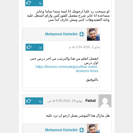
رد
لو سمحت رد عليا ارجومك انا لسة مبتدا تماما وعايز
مساعدة انا عايز شرح مفصل للفوركس وازاي اشتغل عليه
وتايه الفقيدوهات كتير ومش عارف ابدا منن
Mohamed Alsheikh
رد
مايو 2, 2016 at 2:54 م
اتفضل اتعلم من هنا والترتيب من اخر درس حتى
اول درس
https://fxsolve.com/category/free-video-
lessons-forex/
بالتوفيق
رد
Faisal
يوليو 18, 2016 at 9:59 ص
هل مازال هذا الموشر يعمل ارجو ان ترد علية
Mohamed Alsheikh