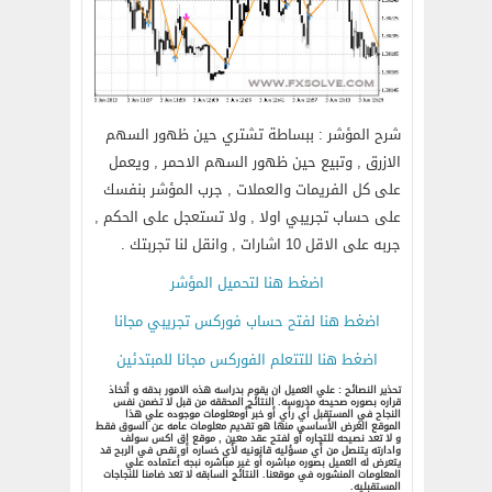
شرح المؤشر : ببساطة تشتري حين ظهور السهم
الازرق , وتبيع حين ظهور السهم الاحمر , ويعمل
على كل الفريمات والعملات , جرب المؤشر بنفسك
على حساب تجريبي اولا , ولا تستعجل على الحكم ,
جربه على الاقل 10 اشارات , وانقل لنا تجربتك .
اضغط هنا لتحميل المؤشر
اضغط هنا لفتح حساب فوركس تجريبي مجانا
اضغط هنا للتتعلم الفوركس مجانا للمبتدئين
تحذير النصائح : علي العميل ان يقوم بدراسه هذه الامور بدقه و أتخاذ
قراره بصوره صحيحه مدروسه. النتائج المحققه من قبل لا تضمن نفس
النجاح في المستقبل أي رأي أو خبر أومعلومات موجوده علي هذا
الموقع الغرض الأساسي منها هو تقديم معلومات عامه عن السوق فقط
و لا تعد نصيحه للتجاره أو لفتح عقد معين , موقع اق اكس سولف
وادارته يتنصل من أي مسؤليه قانونيه لأي خساره أو نقص في الربح قد
يتعرض له العميل بصوره مباشره أو غير مباشره نبجه أعتماده علي
المعلومات المنشوره في موقعنا. النتائج السابقه لا تعد ضامنا للنجاجات
المستقبليه.