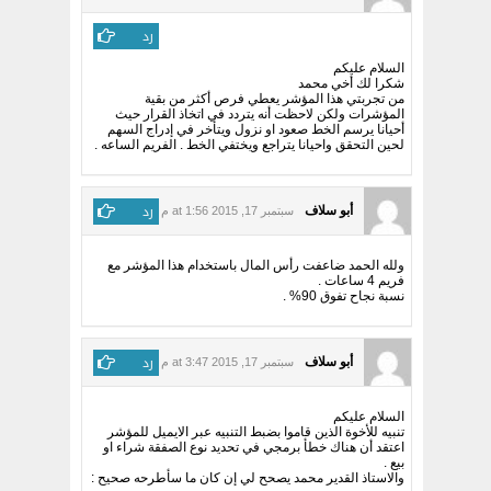
رد
السلام عليكم
شكرا لك أخي محمد
من تجربتي هذا المؤشر يعطي فرص أكثر من بقية
المؤشرات ولكن لاحظت أنه يتردد في اتخاذ القرار حيث
أحيانا يرسم الخط صعود او نزول ويتأخر في إدراج السهم
لحين التحقق واحيانا يتراجع ويختفي الخط . الفريم الساعه .
رد
أبو سلاف
سبتمبر 17, 2015 at 1:56 م
ولله الحمد ضاعفت رأس المال باستخدام هذا المؤشر مع
فريم 4 ساعات .
نسبة نجاح تفوق 90% .
رد
أبو سلاف
سبتمبر 17, 2015 at 3:47 م
السلام عليكم
تنبيه للأخوة الذين قاموا بضبط التنبيه عبر الايميل للمؤشر
اعتقد أن هناك خطأ برمجي في تحديد نوع الصفقة شراء او
بيع .
والاستاذ القدير محمد يصحح لي إن كان ما سأطرحه صحيح :