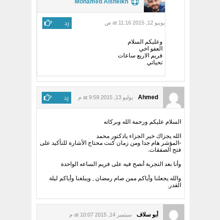
Mohamed Alsheikh
رد
يونيو 12, 2015 at 11:16 ص
وعليكم السلام
العفو اخي
فريم الاربع ساعات
تحياتي
رد
Ahmed
يوليو 13, 2015 at 9:59 م
السلام عليكم ورحمة الله وبركاته
الله يجزاك خير الجزاء يادكتور محمد
-المؤشر هام جدا ومن زمان كنت محتاج الأشارة للتأكيد على
فتح الصفقات.
وأنا بعد التجربة أنصح فيه على فريم الساعه الواحدة
والله يجعلنا وأياكم ممن صام رمضان , ويبلغنا وأياكم ليلة
القدر.
أبو سلاف
سبتمبر 14, 2015 at 10:07 م