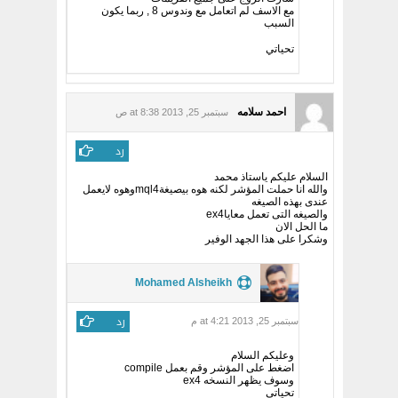
مع الاسف لم اتعامل مع وندوس 8 , ربما يكون
السبب
تحياتي
احمد سلامه
سبتمبر 25, 2013 at 8:38 ص
رد
السلام عليكم ياستاذ محمد
والله انا حملت المؤشر لكنه هوه بيصيغةmql4وهوه لايعمل
عندى بهذه الصيغه
والصيغه التى تعمل معاياex4
ما الحل الان
وشكرا على هذا الجهد الوفير
Mohamed Alsheikh
رد
سبتمبر 25, 2013 at 4:21 م
وعليكم السلام
اضغط على المؤشر وقم بعمل compile
وسوف يظهر النسخه ex4
تحياتي