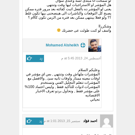
لو سمحت انا مبتدى لسه وعندى سؤال
هل المؤشر او الاستراجيات ليها وقت وتنتهى
يعنى لو المؤشر ده بالفعل اثبت كفائته بعد مرور فتره ممكن
يصبح كل التوقعات والتاشرات الى هينصحنى بيها تكون غلط
؟؟ ولو فعلا بينتهى ممكن بعد فتره من الزمن تكون كااام ؟
وشكرراا
واسف لو كنت طولت عى حضرتك
Mohamed Alsheikh
رد
أغسطس 24, 2013 at 5:45 م
وعليكم السلام
المؤشرات ملهاش وقت وتنتهي , بس اي مؤشر في
اوقات معينه ممتاز واوقات تانيه سئ , والافضل مع
المؤشرات تتعلم التحليل الفني وتستخدم
المؤشرات ادوات للتأكيد فقط , وليس اعتماد 100%
على مؤشر فقط , وتحاول بردو تعرف الاخبار
الاقتصاديه
تحياتي
رد
احمد فؤاد
سبتمبر 15, 2013 at 1:01 م