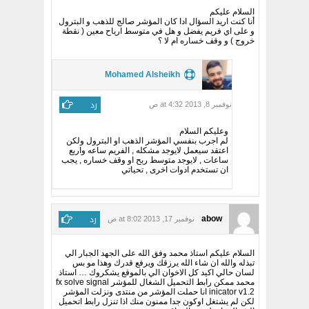
السلام عليكم
أنا كنت اريد السؤال ادا كان المؤشر صالج للذهب و البترول
و على اي فريم يفضل و هل في متوسط ارياح معين ( نقطة
خروج ) و وقف خساره ام لا ؟
Mohamed Alsheikh
رد
نوفمبر 8, 2013 at 4:32 ص
وعليكم السلام
لم اجرب بنفسي المؤشر الذهب او البترول ولكن
اعتقد سيعمل لايوجد مشكله , الفريم ساعه واربع
ساعات , لايوجد متوسط ربح او وقف خساره , يجب
ان تستخدم ادوات اخرى , تحياتي
رد
abow
نوفمبر 17, 2013 at 8:02 ص
السلام عليكم استاذ محمد وفق الله على الجهد الجبار الي
تبذله والله ان شاء الله يرزقك ويرفع قدرك وهذا مو بس
لسان حالي اكيد كل الاخوان الي بالموقع يشكروك … استاذ
محمد ممكن رابط التحميل الشغال للمؤشر fx solve signal
inicator v1.2 انا حملت المؤشر من منتدى ونزلت المؤشر
لكن لم يشتغل اوكون جدا ممنون منك اذا تنزل رابط اتحميل