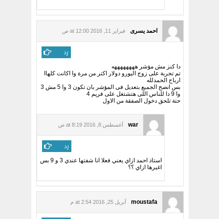
احمد يسرى
فبراير 11, 2016 at 12:00 ص
رد
دا كنز مش مؤشر ههههههههه
تم تجربة على زوج اليورو دولار اكتر من مرة وا اكانت كلهاا
ارباح الحمدلله
بس انصح الجميع بتعديل فى المؤشر بان تكون 3 وا 5 مش 3
وا 9 دا للناس اللى هتشتغل على فريم 4
حتة تلحق دخول الصفقة من الاول
war
أغسطس 8, 2016 at 8:19 ص
رد
استاذ احمد ازاي يعني فعلا انا شفتها عندي 3 و 9 بس
اغيرها ازاي ؟؟
moustafa
أبريل 25, 2016 at 2:54 م