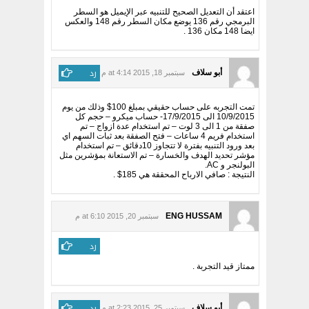
اعتقد أن التعديل الصحيح للتنبيه عبر الإيميل هو السطر
البرمجي رقم 136 يوضع مكان السطر رقم 148 والعكس
ايضا 148 مكان 136 .
رد
أبو سلاف
سبتمبر 18, 2015 at 4:14 م
تمت التجربه على حساب حقيقي بمبلغ 100$ وذلك من يوم
10/9/2015 الى 17/9/2015- حساب ميكرو – حجم كل
صفقة من 1 الى 3 لوت – تم استخدام عدة ازواج – تم
استخدام فريم 4 ساعات – فتح الصفقة بعد ثبات السهم اي
بعد ورود التنبيه بفترة لا تتجاوز 10دقائق – تم استخدام
مؤشر تحديد الهدف والخسارة – تم الاستعانة بمؤشرين مثل
البولنجر و AC.
النتيجة : صافي الارباح المحققة هي 185$ .
ENG HUSSAM
سبتمبر 20, 2015 at 6:10 م
رد
ممتاز قيد التجربة .
رد
أبو سلاف
سبتمبر 25, 2015 at 2:23 م