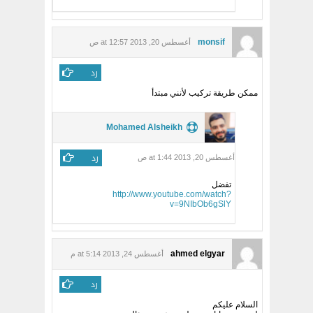
monsif
أغسطس 20, 2013 at 12:57 ص
رد
ممكن طريقة تركيب لأنني مبتدأ
Mohamed Alsheikh
رد
أغسطس 20, 2013 at 1:44 ص
تفضل
http://www.youtube.com/watch?
v=9NIbOb6gSlY
ahmed elgyar
أغسطس 24, 2013 at 5:14 م
رد
السلام عليكم