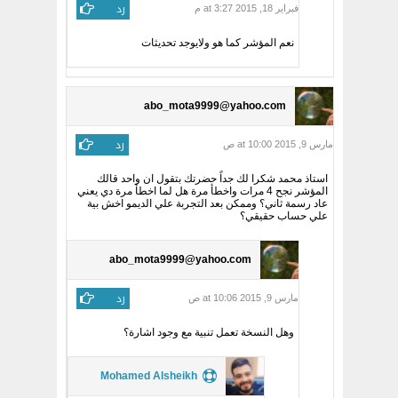
رد
فبراير 18, 2015 at 3:27 م
نعم المؤشر كما هو ولايوجد تحديثات
abo_mota9999@yahoo.com
رد
مارس 9, 2015 at 10:00 ص
استاذ محمد شكرا لك جداً حضرتك بتقول ان واحد قالك
المؤشر نجح 4 مرات واخطأ مرة هل لما اخطأ مرة دي يعني
عاد رسمة ثاني؟ وممكن بعد التجربة علي الديمو اخش بية
علي حساب حقيقي؟
abo_mota9999@yahoo.com
رد
مارس 9, 2015 at 10:06 ص
وهل النسخة تعمل تنبية مع وجود اشارة؟
Mohamed Alsheikh