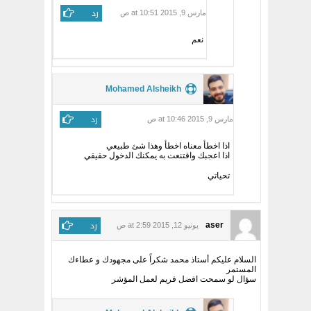
رد
مارس 9, 2015 at 10:51 ص
نعم
Mohamed Alsheikh
رد
مارس 9, 2015 at 10:46 ص
اذا اخطأ معناه اخطأ وهذا شئ طبيعي
اذا اعجبك واقتنعت به يمكنك الدخول حقيقي
تحياتي
رد
aser
يونيو 12, 2015 at 2:59 ص
السلام عليكم أستاذ محمد شكراً على مجهودك و عطاءك
المستمر
سؤال لو سمحت افضل فريم لعمل المؤشر