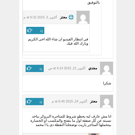
بالتوفيق
معتز
أكتوبر 5, 2015 at 6:32 م
رد
فى انتظار الفيديو ان شاء الله اخى الكريم
وبارك الله فيك
رد
مجدي
أكتوبر 21, 2015 at 4:14 ص
شكرا
رد
معتز
أكتوبر 24, 2015 at 6:45 م
انا مش عارف ليه يحطو شروط للمتاجرة البروكر بياخد
نسبته عن كل صفقة اول ما بتفتح والمكسب او الخسارة
بيتحملها المتاجر ياريت توضحلنا النقطة دى يا ا محمد