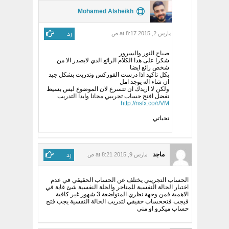
Mohamed Alsheikh
رد
مارس 2, 2015 at 8:17 ص
صباح النور والسرور
شكرا على هذا الكلام الرائع الذي لايصدر الا من
شخص رائع ايضا
بكل تاكيد اذا درست الفوركس وتدربت بشكل جيد
ان شاء اله يوجد امل
ولكن لا اريدك ان تتسرع لان الموضوع ليس بسيط
تفضل افتح حساب تجريبي مجانا وابدا التدريب
http://nsfx.co/r/VM
تحياتي
رد
ماجد
مارس 9, 2015 at 8:21 ص
الحساب التجريبي يختلف عن الحساب الحقيقي في عدم
اختبار الحالة النفسية للمتاجر والحلة النفسية شئ غاية في
الاهمية فمن وجهة نظري المتواضعة 3 شهور غير كافية
فيجب فتححساب حقيقي لتدريب الحالة النفسية يجب فتح
حساب ميكرو او مني