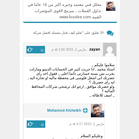
محلل فني معتمد وخبره اكثر من ١٥ عاما في
تداول العملات ، مبرمج لاقوى المؤشرات
الفنيه www.fxsolve.com
39 تعليق على “
تعلم كيف تختار بنفسك افضل شركة
فوركس
”
رد
zayan
مارس 1, 2015 at 1:02 م
سلاموا عليكم ,,
استاذ محمد , انا جربت كتير فى الحسابات الديمو ومازلت
بجرب بس نسبه خسارتى دائما اعلى ,, فقول اخد راى
حضرتك انى اشغل فلوسى فى محفظة ماليه او تجارة اليه ,
ايه راى حضرتك ؟
ولو حضرتك موافق , ارجو انك ترشحى شركات المحافظ
الماليه ؟
,, اسف للاطاله ,,
Mohamed Alsheikh
رد
مارس 1, 2015 at 4:17 م
وعليكم السلام