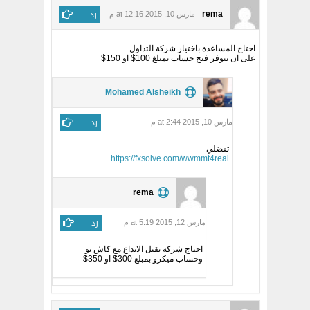
رد
rema
مارس 10, 2015 at 12:16 م
احتاج المساعدة باختيار شركة التداول ..
على ان يتوفر فتح حساب بمبلغ 100$ او 150$
Mohamed Alsheikh
رد
مارس 10, 2015 at 2:44 م
تفضلي
https://fxsolve.com/wwmmt4real
rema
رد
مارس 12, 2015 at 5:19 م
احتاج شركة تقبل الايداع مع كاش يو
وحساب ميكرو بمبلغ 300$ او 350$