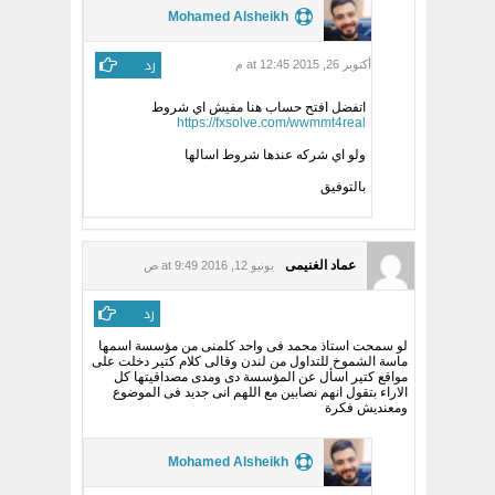
Mohamed Alsheikh
رد
أكتوبر 26, 2015 at 12:45 م
اتفضل افتح حساب هنا مفيش اي شروط
https://fxsolve.com/wwmmt4real
ولو اي شركه عندها شروط اسالها
بالتوفيق
عماد الغنيمى
يونيو 12, 2016 at 9:49 ص
رد
لو سمحت استاذ محمد فى واحد كلمنى من مؤسسة اسمها
ماسة الشموخ للتداول من لندن وقالى كلام كتير دخلت على
مواقع كتير اسأل عن المؤسسة دى ومدى مصداقيتها كل
الاراء بتقول انهم نصابين مع اللهم انى جديد فى الموضوع
ومعنديش فكرة
Mohamed Alsheikh