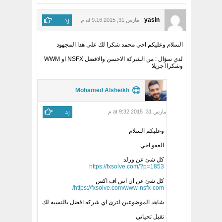
رد
yasin
مارس 31, 2015 at 9:16 م
السلام وعليكم اخي محمد شكرا لك على هدا المجهود
لدي سؤال : من الشركة الاحسن والافضل NSFX او WWM
وشكراا جزيلا
Mohamed Alsheikh
رد
مارس 31, 2015 at 9:32 م
وعليكم السلام
العفو اخي
كل شئ عن ورلد
https://fxsolve.com/?p=1853
كل شئ عن ان اس اف اكس
https://fxsolve.com/www-nsfx-com/
شاهد الموضوعين لترى اي شركه افضل بالنسبه لك
تقبل تحياتي