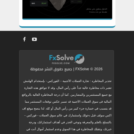
FXSolve © 2026 | جميع حقوق النشر محفوظة
تحذير المخاطره : تجارة العملات الأجنبية – الفوركس - بإستخدام الهامش
تعتبر ذات مخاطرة عالية جداً على رأس المال، وقد لا تتوافق هذه التجارة
مع جميع المستثمرين والمضاربين. كما أن درجة المخاطرة العالية بالروافع
المالية فى سوق العملات الأجنبية قد تسير عكس توقعات المستثمر مما
قد يتسبب في خسارة جزء كبير من رأس المال أو كله. لذا ينصح موقع اف
اكس سولف قبل دخولك واستثمارك في عالم سوق العملات - فوركس –
بالتسلح بالعلم والمعرفة وتوخي الحذر في أهداف استثماراتك، ودرجة
خبرتك، وتقبلك للمخاطرة في هذا السوق وعدم استثمار أموال أنت في