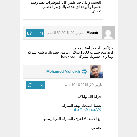
للاسف وعلى حد علمي كل المؤشرات تعيد رسم
نفسها ولايوجد اي علاقه بالمؤشر الاصلي
تحياتي
رد
Mounir
مارس 29, 2015 at 8:52 م
جزاكم الله خير استاذ محمد
اريد فتح حساب 1000 دولار اريد من حضرتك ترشيح شركه
وما راى حضرتك بشركه forex.com
Mohamed Alsheikh
رد
مارس 29, 2015 at 10:10 م
جزانا الله واياكم
تفضل انصحك بهذه الشركه
http://nsfx.co/r/VK
مع الاسف لا اعرف الشركه التي ارسلتها
تحياتي