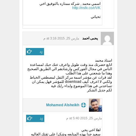
اسمي محمد , شركه ممتازه بالتوفيق اخي
http://nsfx.co/r/VK
تحياتي
يحىى احمد
مارس 25, 2015 at 3:16 م
رد
استاذ محمد
اتابع حضرتك منذ وقت طويل واعرف عنك حبك لمساعدة
الناس في مجال الفوركس وارشادهم الي الطريق الصحبح
وهذا ما شجعني على هذا الطلب
لقد قرات عن مؤشر اسمة مركز الثفل لمصطفي الخباط
ولكني لا اعرف كيف download للمؤشر فهل يمكن ان
تساعدنى في هذا الموضوع وابداء رايك فية
لكم جذيل الشكر
Mohamed Alsheikh
رد
مارس 25, 2015 at 5:40 م
اهلا اخي يحي
سعيد جدا بهذه المتابعه وشكرا على ثقتك الغاليه