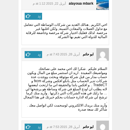
alayoua mbark
أبريل 22, 2015 at 1:12 م
رد
اخي الكريم , هنالك العديد من شركات الوساطة التي تتعامل
مع تداول العملات والمعادن الثمينة, ولكن اغلبها غير
مرخصة. لذلك فعليك اختيار شركة مرخصة وخاضعة للرقابة
المالية للدولة التي تقيم بها الشركة.
رد
ابو حاتم
أبريل 28, 2015 at 7:43 م
السلام عليكم . شكرا لك اخي محمد على نصائحك
ومواضيعك المفيدة . اريد ان استثمر مبلغ من المال ويكون
حساب مدار من قبل شركة موثوقة وبحثت ووجدت عدة
شركات تدير الحساب مثل بانكو افكس وشركة fxcm و
TradeCT .. و افكس باندا والحقيقة اني ما ارتحت لبعضها
لانه يطلب ان اودع المبلغ في شركة وساطة هو يرشحها لي
… ما رايك في هذه الشركات التي ذكرتها . وأريد منك كرما
ترشح لي شركة لادارة حسابات بحكم خبرتك في هذا المجال
.
وأريد منك بريدك الالكتروني لوسحمت لكي اتواصل معك .
شاكر لك سعة صدرة
رد
ابو حاتم
أبريل 28, 2015 at 7:53 م