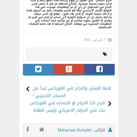
تحذير النصائح : علي العميل ان يقوم بدراسه هذه الامور بدقه و أتخاذ
قراره بصوره صحيحه مدروسه. النتائج المحققه من قبل لا تضمن نفس
النجاح في المستقبل أي رأي أو خبر أومعلومات موجوده علي هذا
الموقع الغرض الأساسي منها هو تقديم معلومات عامه عن السوق فقط
و لا تعد نصيحه للتجاره أو لفتح عقد معين , موقع اق اكس سولف
وادارته يتنصل من أي مسؤليه قانونيه لأي خساره أو نقص في الربح قد
يتعرض له العميل بصوره مباشره أو غير مباشره نبجه أعتماده علي
المعلومات المنشوره في موقعنا. النتائج السابقه لا تعد ضامنا للنجاجات
المستقبليه.
27 فبراير, 2015
قصة الفشل والنجاح في الفوركس تبدأ من
الحساب التجريبي !
شرح اخذ الارباح او الخساره في الفوركس
بناء على الدولار الامريكي وليس النقاط
الكاتب:
Mohamed Alsheikh