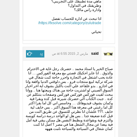
ماهي مدة تطبيقك على التجريبي؟
وطريقتك في التداول؟
وادارة راس مالك؟
اذا تبحث عن ادارة للحساب تفضل
https://fxsolve.com/category/zulutrade/
تحياتي
رد
said
مارس 2, 2015 at 6:55 ص
صباح الخير يا استاذ محمد .. حضرتك رجل غاية في الاحترام
والذوق .. انا عايز احكيلك قصتي مع معرفة الفوركس … انا
عادة بحب اشتغل في التجارة واحرر حاجة كنت شغال في
شركة تركية لبيع منتجات فرو .. بس دلوقتي الدنيا واقفة وانا
في اجازو .. بدو علقاعد علي النت بالليل بشوف اية اخر اخبار
السوق الصيني لو اشتريت حاجة من هناك وبيعتها هنا .. ووانا
ببحث لقيت فوركس فوركس فوركس وصفحات بتتكلم عن
كدة .. جبت الكتاب الي حضرتك شيرتة قبل كدة وبقرا فية
وكمان بشوف فيديوهاتك … وحاسس اني كل اما بقرا اكتر
كل اما رغبتي في معرفة هذا السوق اكتر .. بس خايف لية
خايف .؟؟؟ علشان انا نظرتي للتسوق عن طريق النت من
قبل كدة ضعيفة جدا .. بس هل لو الواحد درسة دراسة كويسة
والتزم فية وبقواعدة وبظبط النفس هل ممكن يبقي فية امل
فية بيعدا عن مجال الشغل هنا في مصر ؟ اصل انا كنت
كمان شغال في السياحة والسياحة نامت هههه