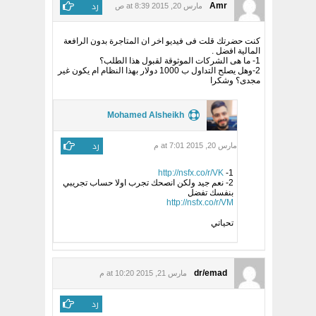
رد
Amr
مارس 20, 2015 at 8:39 ص
كنت حضرتك قلت فى فيديو اخر ان المتاجرة بدون الرافعة
المالية افضل .
1- ما هى الشركات الموثوقة لقبول هذا الطلب؟
2-وهل يصلح التداول ب 1000 دولار بهذا النظام ام يكون غير
مجدى؟ وشكرا
Mohamed Alsheikh
رد
مارس 20, 2015 at 7:01 م
http://nsfx.co/r/VK
1-
2- نعم جيد ولكن انصحك تجرب اولا حساب تجريبي
بنفسك تفضل
http://nsfx.co/r/VM
تحياتي
dr/emad
مارس 21, 2015 at 10:20 م
رد