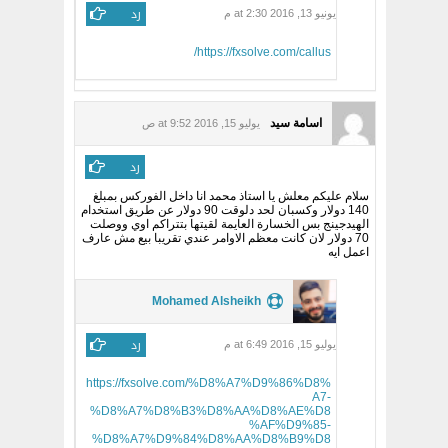
رد
يونيو 13, 2016 at 2:30 م
https://fxsolve.com/callus/
اسامة سيد
يوليو 15, 2016 at 9:52 ص
رد
سلام عليكم معلش يا استاذ محمد انا داخل الفوركس بمبلغ
140 دولار وكسبان لحد دلوقت 90 دولار عن طريق استخدام
الهيدجينج بس الخسارة العايمة لقيتها بتتراكم اوي ووصلت
70 دولار لان كانت معظم الاوامر عندي تقريبا بيع مش عارف
اعمل ايه
Mohamed Alsheikh
رد
يوليو 15, 2016 at 6:49 م
https://fxsolve.com/%D8%A7%D9%86%D8%
A7-
%D8%A7%D8%B3%D8%AA%D8%AE%D8
%AF%D9%85-
%D8%A7%D9%84%D8%AA%D8%B9%D8