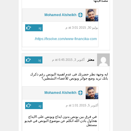
مصداقيتها
Mohamed Alsheikh
رد
يوليو 30, 2015 at 3:01 م
https://fxsolve.com/www-financika-com/
رد
معتز
أكتوبر 3, 2015 at 6:45 م
ايه وجهة نظر حضرتك فى عدم اهمية البونص رغم ذكرك
بانك تريد وضع جوائز وبونص للأعضاء النشطين؟
Mohamed Alsheikh
رد
أكتوبر 5, 2015 at 1:01 م
في فرق بين بونص بدون ايداع وبونص على الايداع
هحاول باذن الله اتكلم عن موضوع البونص في فيديو
مستقل