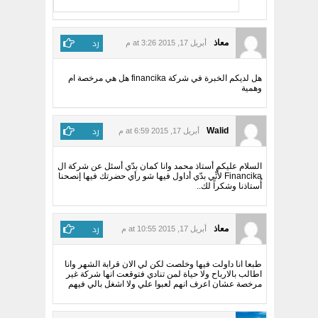
رد
معاذ
أبريل 17, 2015 at 3:26 م
هل لديكم الخبرة في شركة financika هل هي مرخصة ام
وهمية
رد
Walid
أبريل 17, 2015 at 6:59 م
السلام عليكم أستاذ محمد وانا كمان بدّي أسئل عن شركة ال
Financika لأَنِّي بدّي أداول فيها شو رأي حضرتك فيها إنصحنا
أُستاذنا وشكراً لك..
رد
معاذ
أبريل 17, 2015 at 10:55 م
طبعا انا داولت فيها وخلصت لكن لي الان قرابة الشهر وانا
اطالب بالارباح ولا حياة لمن تنادي فتوقعت انها شركة غير
مرخصة عشان اعرف انهم لعبوا علي ولا اشغل بالي فيهم