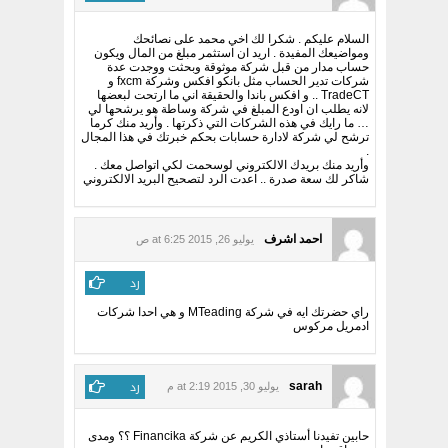
السلام عليكم . شكرا لك اخي محمد على نصائحك
ومواضيعك المفيدة . اريد ان استثمر مبلغ من المال ويكون
حساب مدار من قبل شركة موثوقة وبحثت ووجدت عدة
شركات تدير الحساب مثل بانكو افكس وشركة fxcm و
TradeCT .. و افكس باندا والحقيقة اني ما ارتحت لبعضها
لانه يطلب ان اودع المبلغ في شركة وساطة هو يرشحها لي
… ما رايك في هذه الشركات التي ذكرتها . وأريد منك كرما
ترشح لي شركة لادارة حسابات بحكم خبرتك في هذا المجال
.
وأريد منك بريدك الالكتروني لوسحمت لكي اتواصل معك .
شاكر لك سعة صدرة .. اعدت الرد لتصحيح البريد الالكتروني
احمد اشرف
يوليو 26, 2015 at 6:25 ص
رد
راي حضرتك ايه في شركة MTeading و هي احدا شركات
ادمريل مركوس
رد
sarah
يوليو 30, 2015 at 2:19 م
حابين تفيدنا أستاذي الكريم عن شركة Financika ؟؟ ومدى