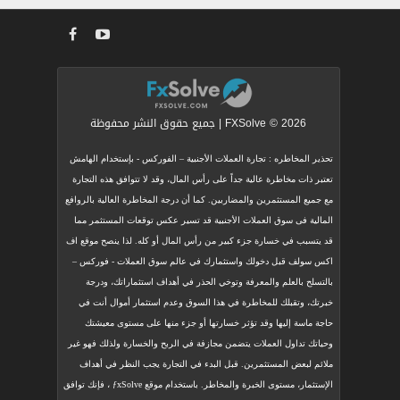
FXSolve © 2026 | جميع حقوق النشر محفوظة
تحذير المخاطره : تجارة العملات الأجنبية – الفوركس - بإستخدام الهامش
تعتبر ذات مخاطرة عالية جداً على رأس المال، وقد لا تتوافق هذه التجارة
مع جميع المستثمرين والمضاربين. كما أن درجة المخاطرة العالية بالروافع
المالية فى سوق العملات الأجنبية قد تسير عكس توقعات المستثمر مما
قد يتسبب في خسارة جزء كبير من رأس المال أو كله. لذا ينصح موقع اف
اكس سولف قبل دخولك واستثمارك في عالم سوق العملات - فوركس –
بالتسلح بالعلم والمعرفة وتوخي الحذر في أهداف استثماراتك، ودرجة
خبرتك، وتقبلك للمخاطرة في هذا السوق وعدم استثمار أموال أنت في
حاجة ماسة إليها وقد تؤثر خسارتها أو جزء منها على مستوى معيشتك
وحياتك تداول العملات يتضمن مجازفة في الربح والخسارة ولذلك فهو غير
ملائم لبعض المستثمرين. قبل البدء في التجارة يجب النظر في أهداف
الإستثمار، مستوى الخبرة والمخاطر. باستخدام موقع ƒxSolve ، فإنك توافق