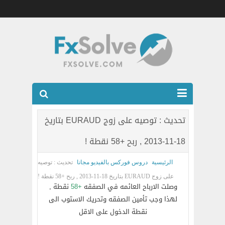
شركات الفوركس المرخصه
تحديث : توصيه على زوج EURAUD بتاريخ
العضويه الذهبيه VIP
18-11-2013 , ربح +58 نقطة !
كتب
الرئيسية
دروس فوركس بالفيديو مجانا
تحديث : توصيه
اتصل بنا
على زوج EURAUD بتاريخ 18-11-2013 , ربح +58 نقطة !
وصلت الارباح العائمه في الصفقه
+58
نقطة ,
لهذا وجب تأمين الصفقه وتحريك الاستوب الى
نقطة الدخول على الاقل