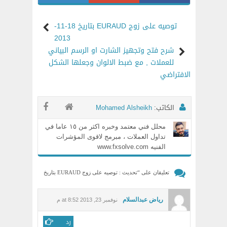
توصيه على زوج EURAUD بتاريخ 18-11-
2013
شرح فتح وتجهيز الشارت او الرسم البياني
للعملات , مع ضبط الالوان وجعلها الشكل
الافتراضي
الكاتب:
Mohamed Alsheikh
محلل فني معتمد وخبره اكثر من ١٥ عاما في
تداول العملات ، مبرمج لاقوى المؤشرات
الفنيه www.fxsolve.com
تعليقان على “
تحديث : توصيه على زوج EURAUD بتاريخ
18-11-2013 , ربح +58 نقطة !
”
رياض عبدالسلام
نوفمبر 23, 2013 at 8:52 م
رد