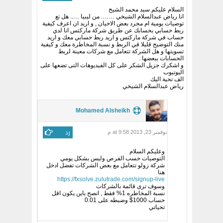
السلام عليكم سيد محمد الشيخ
انا رياض عبدالسلام الشيخي ……. من ليبيا ….. هل تع
توصيات يومية ام مجرد بعض الاحيان , و اريد ان اعرف كيفية
ربط حسابي بحسابك عن طريق شركة ماركتس انا لدي
حساب في شركة ماركتس و اريد ربط حسابي معك و اريد
منك التوضيح قليلا في الربط و نسبة المخاطرة معك و كيفية
تسويتها و هل الشركة تتعامل مع شركات معينة لربط
الحسابات ببعضها .
و اشكرك جزيل الشكر على كل الفيديوهات التى تضعها على
اليوتيوب
الف تحية اليك
رياض عبدالسلام الشيخي
Mohamed Alsheikh
رد
نوفمبر 23, 2013 at 9:58 م
وعليكم السلام
التوصيات حسب الفرص وليس بشكل يومي
شركة زولو تتعامل مع بعض الشركات تفضل ادخل
هنا
https://fxsolve.zulutrade.com/signup-live
وسوف ترى قائمة بالشركات
نسبة المخاطره 1% فقط , انصح باين يكون اقل
حساب 1000$ وضبطه على 0.01
تحياتي