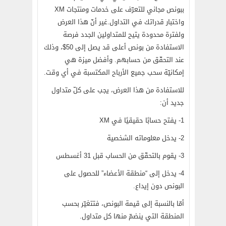
ببونص مجاني للتعرّف على خدمات ومنتجات XM
واختبار قدراتك في التداول.غير أنّ هذا العرض
ولفترة محدودة يتيح للمتداولين الجدد فرصة
الاستفادة من بونص أعلى قد يصل إلى 50$، وذلك
عند التحقّق من حسابهم. وأفضل ميزة هي
إمكانيّة سحب جميع الأرباح المكتسبة في أي وقت.
للاستفادة من هذا العرض، يجب على كلّ متداول
جديد أن:
1- يفتح حسابًا حقيقيًا في XM
2- يدخل معلوماته الشخصية
3-
يقوم بالتحقّق من الحساب قبل 31 أغسطس
4- يدخل إلى “منطقة الأعضاء” للحصول على
البونص دون إيداع.
أمّا بالنسبة إلى قيمة البونص، فتتغيّر بحسب
المنطقة التي ينضمّ منها كل متداول.