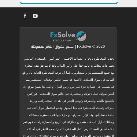
FXSolve © 2026 | جميع حقوق النشر محفوظة
تحذير المخاطره : تجارة العملات الأجنبية – الفوركس - بإستخدام الهامش
تعتبر ذات مخاطرة عالية جداً على رأس المال، وقد لا تتوافق هذه التجارة
مع جميع المستثمرين والمضاربين. كما أن درجة المخاطرة العالية بالروافع
المالية فى سوق العملات الأجنبية قد تسير عكس توقعات المستثمر مما
قد يتسبب في خسارة جزء كبير من رأس المال أو كله. لذا ينصح موقع اف
اكس سولف قبل دخولك واستثمارك في عالم سوق العملات - فوركس –
بالتسلح بالعلم والمعرفة وتوخي الحذر في أهداف استثماراتك، ودرجة
خبرتك، وتقبلك للمخاطرة في هذا السوق وعدم استثمار أموال أنت في
حاجة ماسة إليها وقد تؤثر خسارتها أو جزء منها على مستوى معيشتك
وحياتك تداول العملات يتضمن مجازفة في الربح والخسارة ولذلك فهو غير
ملائم لبعض المستثمرين. قبل البدء في التجارة يجب النظر في أهداف
الإستثمار، مستوى الخبرة والمخاطر. باستخدام موقع ƒxSolve ، فإنك توافق