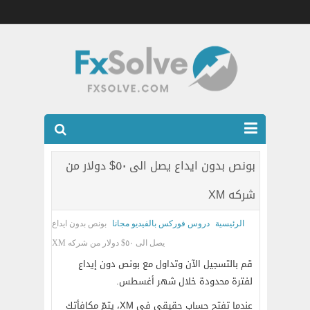
شركات الفوركس المرخصه
بونص بدون ايداع يصل الى ٥٠$ دولار من
العضويه الذهبيه VIP
شركه XM
كتب
الرئيسية
دروس فوركس بالفيديو مجانا
بونص بدون ايداع
اتصل بنا
يصل الى ٥٠$ دولار من شركه XM
قم بالتسجيل الآن وتداول مع بونص دون إيداع
لفترة محدودة خلال شهر أغسطس.
عندما تفتح حساب حقيقي في XM، يتمّ مكافأتك