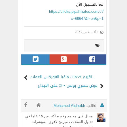
قم بالتسجيل الآن
https://clicks.pipaffiliates.com/c?
c=69647&l=en&p=1
1 أغسطس, 2023
تقييم خدمات مافيا الفوركس للعملاء
عرض حصري بونص ١٠٠٪ على الايداع
الكاتب:
Mohamed Alsheikh
محلل فني معتمد وخبره اكثر من ١٥ عاما في
تداول العملات ، مبرمج لاقوى المؤشرات