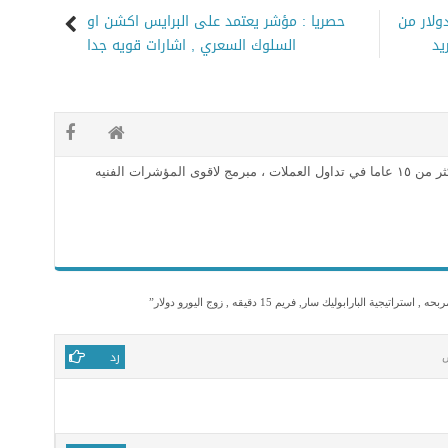
اني يربح اكثر من 76000$ دولار من
حصريا : مؤشر يعتمد على البرايس اكشن او
يد
السلوك السعري , اشارات قويه جدا
محلل فني معتمد وخبره اكثر من ١٥ عاما في تداول العملات ، مبرمج لاقوى المؤشرات الفنيه
ية البارابوليك سار, فريم 15 دقيقه , زوج اليورو دولار
”
رد