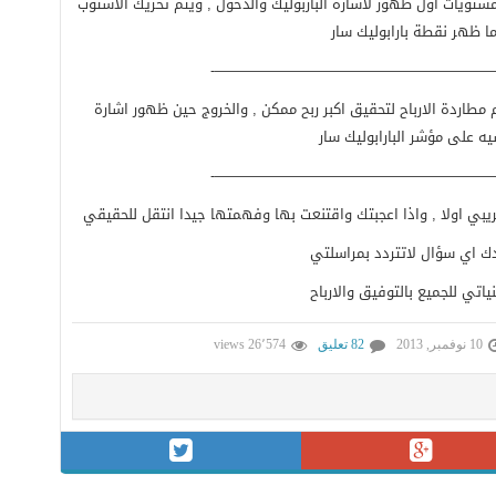
تويات اول ظهور لاشارة الباربوليك والدخول , ويتم تحريك الاستوب
ا ظهر نقطة بارابوليك سار
————————————————————
اردة الارباح لتحقيق اكبر ربح ممكن , والخروج حين ظهور اشارة
ه على مؤشر البارابوليك سار
————————————————————
يبي اولا , واذا اعجبتك واقتنعت بها وفهمتها جيدا انتقل للحقيقي
دك اي سؤال لاتتردد بمراسلتي
ياتي للجميع بالتوفيق والارباح
10 نوفمبر, 2013
82 تعليق
26٬574 views