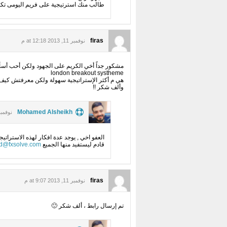
طالب منك استرتيجية على فريم اليومى تكون
firas
نوفمبر 11, 2013 at 12:18 م
مشكور جداً أخي الكريم على الجهود ولكن أحب أسأ
london breakout systheme
هي م أكثر الإستراتيجية سهولة ولكن معرفتش كيف
وألف شكر !!
Mohamed Alsheikh
نوفمبر 11, 2013 :22
العفو اخي , يوجد عدة افكار لهذه الاسترات
قادم ليستفيد منها الجميع
@fxsolve.com
firas
نوفمبر 11, 2013 at 9:07 م
تم إرسال رابط ، ألف شكر 🙂