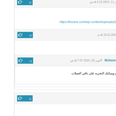
رد
at 2 ص
https://fxsolve.com/wp-content/uploads/
رد
رد
Mohame
أكتوبر 20, 2015 at 7:37 ص
ويمكنك التجربه على باقي العملات
رد