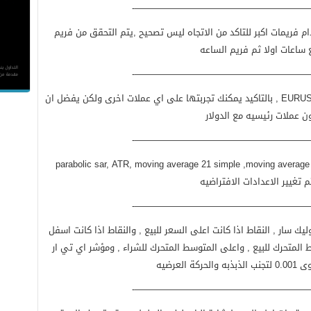
————————————————————
دام فريمات اكبر للتاكد من الاتجاه ليس تصحيح ,يتم التحقق من فريم
ع ساعات اولا ثم فريم الساعه
————————————————————
زوج اليورو مقابل الدولار الامريكي EURUSD , بالتاكيد يمكنك تجربتها على اي عملات اخرى ولكن يفضل ان
ن عملات رئيسيه مع الدولار
————————————————————
parabolic sar, ATR, moving average 21 simple ,moving average
م تغيير الاعدادات الافتراضيه
————————————————————
ك سار , النقاط اذا كانت اعلى السعر للبيع , والنقاط اذا كانت اسفل
المتحرك للبيع , واعلى المتوسط المتحرك للشراء , ومؤشر اي تي ار
————————————————————