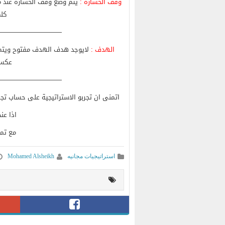
وقف الخساره :
يتم وضع وقف الخسارة عند مس
كلم
—————————-
الهدف :
لايوجد هدف الهدف مفتوح ويتم مط
عكسي
—————————-
اتمنى ان تجربو الاستراتيجية على حساب تجر
اذا عن
مع تمن
استراتيجيات مجانيه
Mohamed Alsheikh