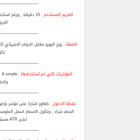
—————————-
الفريم المستخدم :
15 دقيقه , ويتم استخ
الارب
—————————-
العملة :
تكو
—————————-
المؤشرات التي تم استخدامها :
 8 simple
ولايت
—————————-
نقطة الدخول :
ظهور اشارة على مؤشر بارابولي
السعر شراء , وتكون الاسعار اسفل المتوسط 
اعلى ATR مستوى 0.001 لتجنب الذبذبه والحركة العرضيه
—————————-