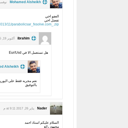
Mohamed Alsheikh
نوفمبر 11, 2013 :13
العفو اخي
تفضل اخي
2013/11/parabolicsar_fxsolve.com_.zip
ibrahim
أكتوبر 19, 2015 at 10:11 م
هل تستعمل الا في Eur/Usd
d Alsheikh
نعم مجربه فقط على اليورو 
بالتوفيق
Nader
يناير 26, 2017 at 9:11 م
السلام عليكم استاذ احمد
مجهود رائع