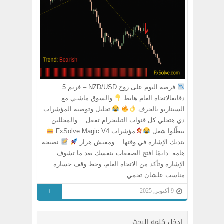
فرصة اليوم على زوج NZD/USD – فريم 5
دقايقالاتجاه العام هابط
والسوق ماشـي مع
السيناريو بالحرف
تحليل وتوصية المؤشرات
دي هتخلي كل قنوات التيليجرام تقفل… والمحللين
يبطّلوا شغل
مؤشرات FxSolve Magic V4
بتديك الإشارة في وقتها… ومفيش هزار
نصيحة
هامة: دايمًا افتح الصفقات بنفسك بعد ما تشوف
الإشارة وتأكد من الاتجاه العام، وحط وقف خسارة
مناسب علشان تحمي …
+
9 أكتوبر, 2025
ادخل كلمه البحث