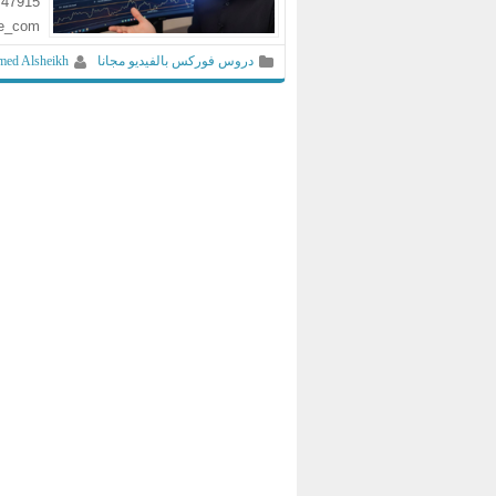
747915
ve_com
دروس فوركس بالفيديو مجانا
ed Alsheikh