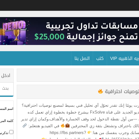
 الذهبيه VIP
كتب
اتصل بنا
ادخل 
توصيات احترافية
ت يومًا إنك تقدر تحوّل أي تحليل فني بسيط لمصنع توصيات احترافية؟
اسم المستخ
الفيديو الجديد على قناة FxSolve بيشرح خطوة بخطوة إزاي تعمل كده
—من أول نقطة الدخول لحد وقف الخسارة والأهداف،وكمان إزاي تدير
كلمة المرو
لك باحتراف وتشتغل بثقة زي المحترفين
في الفيديو هتتعلم:
سابك وجرب بنفسك من هنا:
https://fbs.partners?
تذكرني