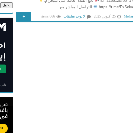
ibl=215512&ibp=1
تابع القناة العامة على تيليجرام:
https://t.me/FxSol
للتواصل المباشر مع …
+
Moham
25 أكتوبر, 2025
لا يوجد تعليقات
666 views