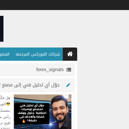
شركات الفوركس المرخصه
العضويه
forex_signals
حوّل أي تحليل فني إلى مصنع 
هل فكّر
بنفسك 
رأس ما
افتح ح