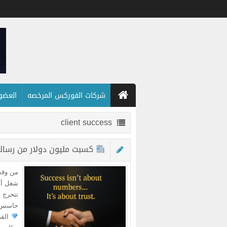
شركات الفوركس المرخصه
العضويه
client success
كسبت مليون دولار من رسال
من وقت
شغل أو
تتحرج ت
حاسس إن FxSolve مش مجرد مشروع أو ب
القص