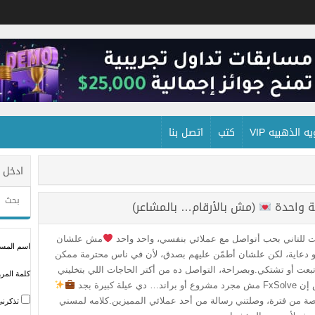
 الذهبيه VIP
كتب
اتصل بنا
ادخل 
ة واحدة
(مش بالأرقام… بالمشاعر)
 للتاني بحب أتواصل مع عملائي بنفسي، واحد واحد
مش علشان
اسم المستخ
 دعاية، لكن علشان أطمّن عليهم بصدق، لأن في ناس محترمة ممكن
بعت أو تشتكي.وبصراحة، التواصل ده من أكتر الحاجات اللي بتخليني
كلمة المرو
راند… دي عيلة كبيرة بجد
ة من فترة، وصلتني رسالة من أحد عملائي المميزين.كلامه لمسني
تذكرني