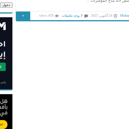
مش لأنه مدح المؤشرات …
+
Moham
24 أكتوبر, 2025
لا يوجد تعليقات
478 views