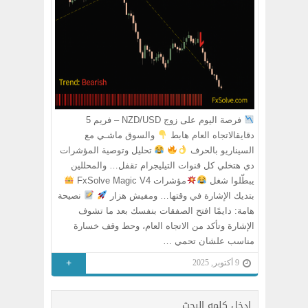
فرصة اليوم على زوج NZD/USD – فريم 5
دقايقالاتجاه العام هابط
والسوق ماشـي مع
السيناريو بالحرف
تحليل وتوصية المؤشرات
دي هتخلي كل قنوات التيليجرام تقفل… والمحللين
يبطّلوا شغل
مؤشرات FxSolve Magic V4
بتديك الإشارة في وقتها… ومفيش هزار
نصيحة
هامة: دايمًا افتح الصفقات بنفسك بعد ما تشوف
الإشارة وتأكد من الاتجاه العام، وحط وقف خسارة
مناسب علشان تحمي …
+
9 أكتوبر, 2025
ادخل كلمه البحث