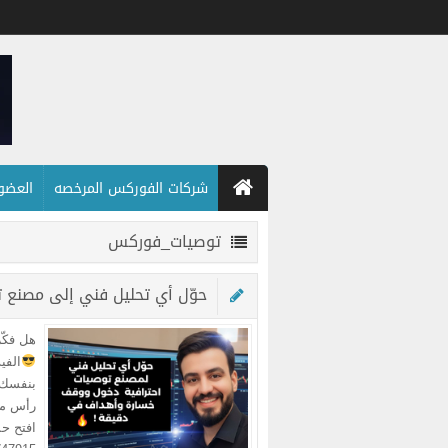
شركات الفوركس المرخصه
العضويه
توصيات_فوركس
حوّل أي تحليل فني إلى مصنع 
هل فكّر
بنفسك 
رأس ما
افتح ح