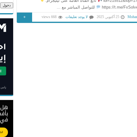
ibl=215512&ibp=1
تابع القناة العامة على تيليجرام:
https://t.me/FxSol
للتواصل المباشر مع …
+
Moham
25 أكتوبر, 2025
لا يوجد تعليقات
668 views