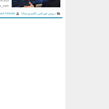
747915
ve_com
دروس فوركس بالفيديو مجانا
ed Alsheikh