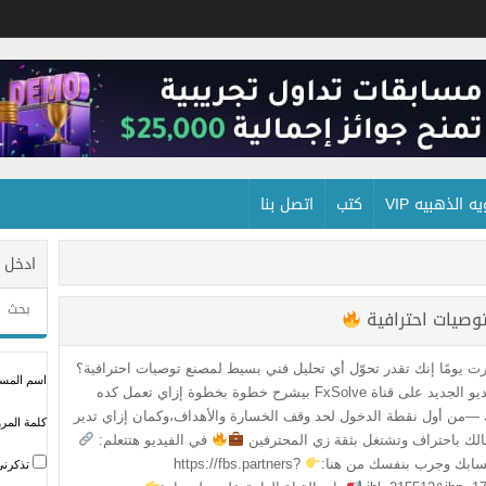
 الذهبيه VIP
كتب
اتصل بنا
ادخل 
توصيات احترافية
ت يومًا إنك تقدر تحوّل أي تحليل فني بسيط لمصنع توصيات احترافية؟
اسم المستخ
الفيديو الجديد على قناة FxSolve بيشرح خطوة بخطوة إزاي تعمل كده
—من أول نقطة الدخول لحد وقف الخسارة والأهداف،وكمان إزاي تدير
كلمة المرو
لك باحتراف وتشتغل بثقة زي المحترفين
في الفيديو هتتعلم:
سابك وجرب بنفسك من هنا:
https://fbs.partners?
تذكرني