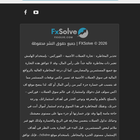
FXSolve © 2026 | جميع حقوق النشر محفوظة
تحذير المخاطره : تجارة العملات الأجنبية – الفوركس - بإستخدام الهامش
تعتبر ذات مخاطرة عالية جداً على رأس المال، وقد لا تتوافق هذه التجارة
مع جميع المستثمرين والمضاربين. كما أن درجة المخاطرة العالية بالروافع
المالية فى سوق العملات الأجنبية قد تسير عكس توقعات المستثمر مما
قد يتسبب في خسارة جزء كبير من رأس المال أو كله. لذا ينصح موقع اف
اكس سولف قبل دخولك واستثمارك في عالم سوق العملات - فوركس –
بالتسلح بالعلم والمعرفة وتوخي الحذر في أهداف استثماراتك، ودرجة
خبرتك، وتقبلك للمخاطرة في هذا السوق وعدم استثمار أموال أنت في
حاجة ماسة إليها وقد تؤثر خسارتها أو جزء منها على مستوى معيشتك
وحياتك تداول العملات يتضمن مجازفة في الربح والخسارة ولذلك فهو غير
ملائم لبعض المستثمرين. قبل البدء في التجارة يجب النظر في أهداف
الإستثمار، مستوى الخبرة والمخاطر. باستخدام موقع ƒxSolve ، فإنك توافق