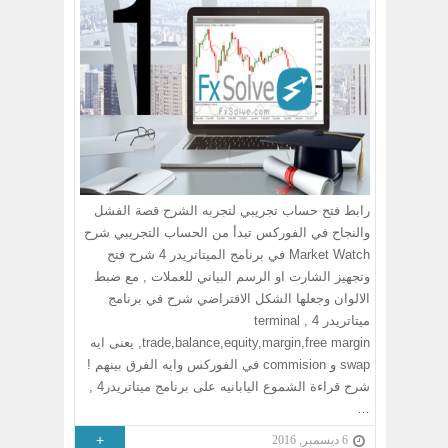
رابط فتح حساب تجريبي لتجربه الشرح قصة الفشل
والنجاح في الفوركس تبدأ من الحساب التجريبي شرح
Market Watch في برنامج الميتاتريدر 4 شرح فتح
وتجهيز الشارت او الرسم البياني للعملات , مع ضبط
الالوان وجعلها الشكل الافتراضي شرح في برنامج
ميتاتريدر 4 , terminal
,trade,balance,equity,margin,free margin يعنى ايه
swap و commision في الفوركس وايه الفرق بينهم !
شرح قراءة الشموع اليابانيه على برنامج ميتاتريدر4 ,
…
+
6 ديسمبر, 2016