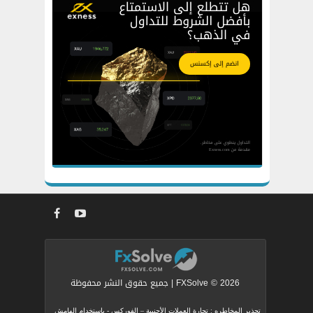
FXSolve © 2026 | جميع حقوق النشر محفوظة
تحذير المخاطره : تجارة العملات الأجنبية – الفوركس - بإستخدام الهامش